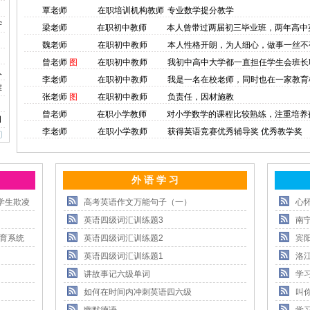
覃老师
在职培训机构教师
专业数学提分教学
学
梁老师
在职初中教师
本人曾带过两届初三毕业班，两年高中
魏老师
在职初中教师
本人性格开朗，为人细心，做事一丝不
曾老师
图
在职初中教师
我初中高中大学都一直担任学生会班长
人
李老师
在职初中教师
我是一名在校老师，同时也在一家教育
难
张老师
图
在职初中教师
负责任，因材施教
曾老师
在职小学教师
对小学数学的课程比较熟练，注重培养
口
李老师
在职小学教师
获得英语竞赛优秀辅导奖 优秀教学奖
外 语 学 习
学生欺凌
高考英语作文万能句子（一）
心
英语四级词汇训练题3
南
教育系统
英语四级词汇训练题2
宾
英语四级词汇训练题1
洛
讲故事记六级单词
学
如何在时间内冲刺英语四六级
叫