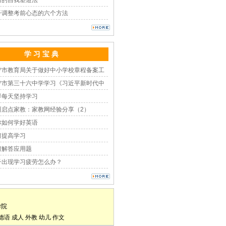
习的自我塑造法
子调整考前心态的六个方法
学 习 宝 典
宁市教育局关于做好中小学校章程备案工
宁市第三十六中学学习《习近平新时代中
样每天坚持学习
州启点家教：家教网经验分享（2）
你如何学好英语
何提高学习
何解答应用题
子出现学习疲劳怎么办？
学院
德语
成人
外教
幼儿
作文