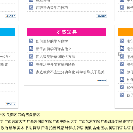
幽默德语
学
西班牙语音学习技巧
孩
才 艺 宝 典
如何更好的学习数学
南
作
新手如何学习弹吉他？
南
国
一位学生
四六级英语单词记忆方法
怎
能 走
在生活中开发右脑的经验
温
家庭教育不宜过分功利化 科学引导孩子是关
教
如
如
孩
宁区
良庆区
武鸣
五象新区
学
广西民族大学
广西外国语学院
广西中医药大学
广西艺术学院
广西财经学院
南宁
政治
钢琴
美术
书法
网球
日语
托福
雅思
计算机
韩语
奥数
吉他
围棋
英语口语
法语