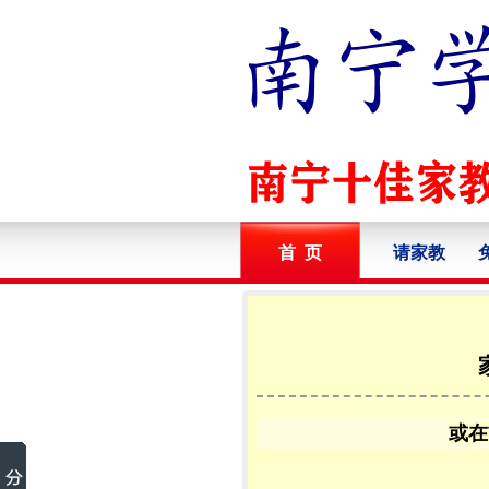
首 页
请家教
或在