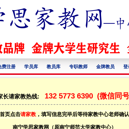
免费注册
学员库
教员库
专职教师
金牌教员
登
132 5773 6390
(微信同号
家长请家教热线:
首页点击
请家教
，填写信息完毕后等待家教中心老师确
南宁学思家教网（原南宁师范大学家教中心）