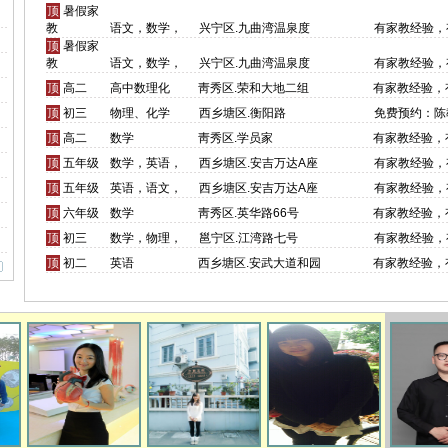
顶
暑假家
教
语文，数学，
兴宁区.九曲湾温泉度
有家教经验，
顶
暑假家
教
语文，数学，
兴宁区.九曲湾温泉度
有家教经验，
顶
高二
高中数理化
靑秀区.荣和大地二组
有家教经验，
顶
初三
物理、化学
西乡塘区.衡阳路
免费预约：陈
顶
高二
数学
靑秀区.学员家
有家教经验，
顶
五年级
数学，英语，
西乡塘区.安吉万达A座
有家教经验，
顶
五年级
英语，语文，
西乡塘区.安吉万达A座
有家教经验，
顶
六年级
数学
靑秀区.英华路66号
有家教经验，
顶
初三
数学，物理，
邕宁区.江湾路七号
有家教经验，
顶
初二
英语
西乡塘区.安武大道和园
有家教经验，