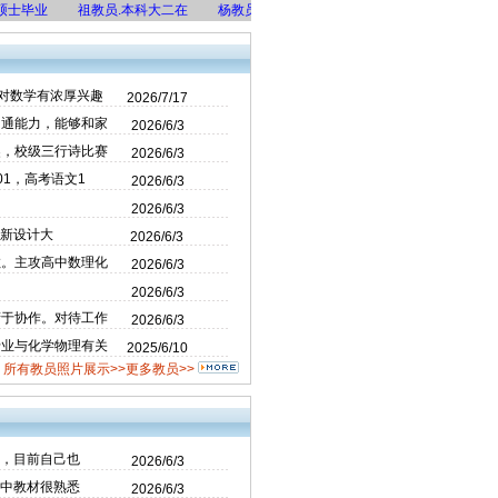
毕业
祖教员.本科大二在
杨教员.硕士在读
许教员.本科大二在
谢教员
对数学有浓厚兴趣
2026/7/17
沟通能力，能够和家
2026/6/3
奖，校级三行诗比赛
2026/6/3
1，高考语文1
2026/6/3
2026/6/3
创新设计大
2026/6/3
教。主攻高中数理化
2026/6/3
2026/6/3
精于协作。对待工作
2026/6/3
专业与化学物理有关
2025/6/10
所有教员照片展示>>
更多教员>>
验，目前自己也
2026/6/3
初中教材很熟悉
2026/6/3