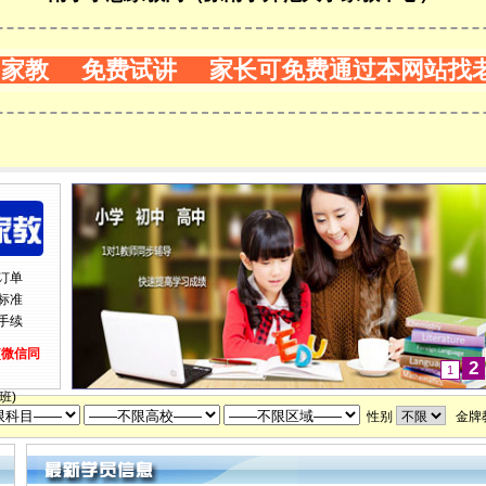
门家教 免费试讲 家长可免费通过本网站找
订单
标准
手续
0(微信同
2
1
班)
性别
金牌