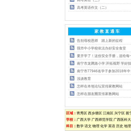
高考英语（三）
高考英语作文（二）
家 教 直 通 车
告别母校恩师 踏上新的征程
我市中小学校依法办好安全食堂
要开学了！这份安全手册，送给每
南宁市龙腾路小学:开拓视野 学好技
南宁市77946名学子参加2018年中
浅谈教育
怎样在本地论坛宣传家教网站
怎样在朋友圈宣传家教网站
区域：
靑秀区
西乡塘区
江南区
兴宁区
邕
学校：
广西大学
广西师范学院
广西医科大
科目：
数学
语文
物理
化学
英语
历史
地理