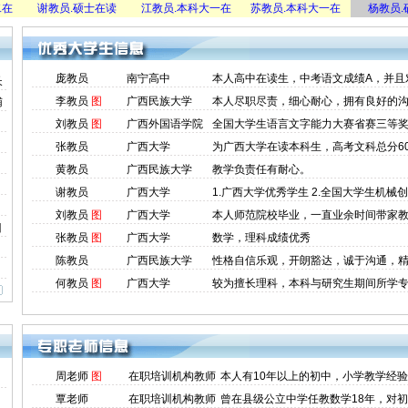
谢教员.硕士在读
江教员.本科大一在
苏教员.本科大一在
杨教员.硕士
庞教员
南宁高中
本人高中在读生，中考语文成绩A，并且
长
李教员
图
广西民族大学
本人尽职尽责，细心耐心，拥有良好的
辅
刘教员
图
广西外国语学院
全国大学生语言文字能力大赛省赛三等
张教员
广西大学
为广西大学在读本科生，高考文科总分60
黄教员
广西民族大学
教学负责任有耐心。
谢教员
广西大学
1.广西大学优秀学生 2.全国大学生机械
刘教员
图
广西大学
本人师范院校毕业，一直业余时间带家
目
张教员
图
广西大学
数学，理科成绩优秀
陈教员
广西民族大学
性格自信乐观，开朗豁达，诚于沟通，
何教员
图
广西大学
较为擅长理科，本科与研究生期间所学
周老师
图
在职培训机构教师
本人有10年以上的初中，小学教学经
覃老师
在职培训机构教师
曾在县级公立中学任教数学18年，对