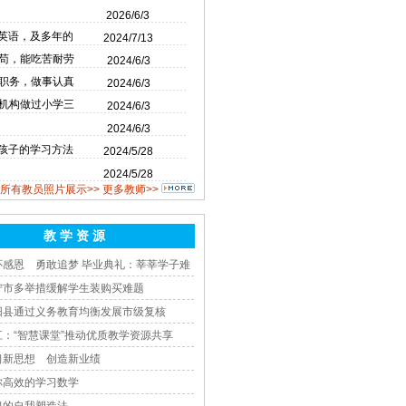
2026/6/3
英语，及多年的
2024/7/13
苟，能吃苦耐劳
2024/6/3
职务，做事认真
2024/6/3
机构做过小学三
2024/6/3
2024/6/3
孩子的学习方法
2024/5/28
2024/5/28
所有教员照片展示>>
更多教师>>
教 学 资 源
怀感恩 勇敢追梦 毕业典礼：莘莘学子难
宁市多举措缓解学生装购买难题
阳县通过义务教育均衡发展市级复核
江：“智慧课堂”推动优质教学资源共享
习新思想 创造新业绩
你高效的学习数学