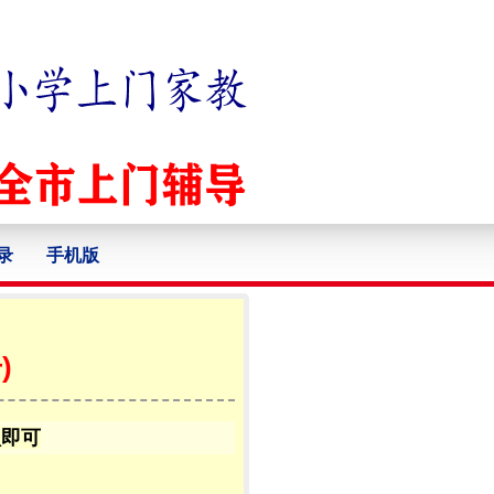
录
手机版
)
认即可