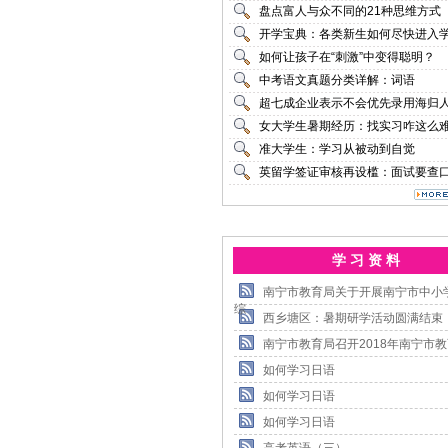
盘点富人与众不同的21种思维方式
开学宝典：各类新生如何尽快进入
如何让孩子在“刺激”中变得聪明？
中考语文真题分类详解：词语
超七成企业表示不会优先录用海归
女大学生暑期经历：找实习咋这么
准大学生：学习从被动到自觉
英留学签证审核再设槛：面试要查
学 习 资 料
南宁市教育局关于开展南宁市中小
综
西乡塘区：暑期研学活动圆满结束
南宁市教育局召开2018年南宁市
如何学习日语
如何学习日语
如何学习日语