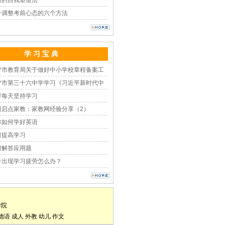
习的自我塑造法
子调整考前心态的六个方法
学 习 宝 典
宁市教育局关于做好中小学校章程备案工
宁市第三十六中学学习《习近平新时代中
样每天坚持学习
州启点家教：家教网经验分享（2）
你如何学好英语
何提高学习
何解答应用题
子出现学习疲劳怎么办？
学院
德语
成人
外教
幼儿
作文