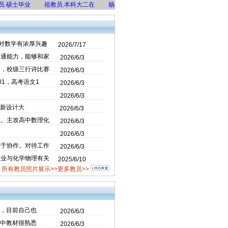
硕士毕业
祖教员.本科大二在
杨教员.硕士在读
许教员.本科大二在
谢
对数学有浓厚兴趣
2026/7/17
沟通能力，能够和家
2026/6/3
奖，校级三行诗比赛
2026/6/3
1，高考语文1
2026/6/3
2026/6/3
创新设计大
2026/6/3
教。主攻高中数理化
2026/6/3
2026/6/3
精于协作。对待工作
2026/6/3
专业与化学物理有关
2025/6/10
所有教员照片展示>>
更多教员>>
验，目前自己也
2026/6/3
初中教材很熟悉
2026/6/3