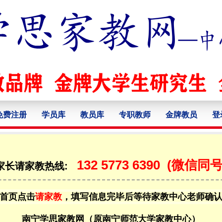
免费注册
学员库
教员库
专职教师
金牌教员
登
132 5773 6390
(微信同号
家长请家教热线:
首页点击
请家教
，填写信息完毕后等待家教中心老师确
南宁学思家教网（原南宁师范大学家教中心）