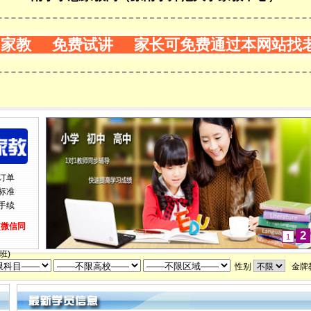
门家教 免费试讲 家长可免费通过本网站找
订单
标准
手续
0(微信同
2
1
班)
性别
金牌