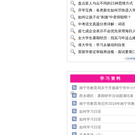
盘点富人与众不同的21种思维方式
开学宝典：各类新生如何尽快进入
如何让孩子在“刺激”中变得聪明？
中考语文真题分类详解：词语
超七成企业表示不会优先录用海归
女大学生暑期经历：找实习咋这么
准大学生：学习从被动到自觉
英留学签证审核再设槛：面试要查
学 习 资 料
南宁市教育局关于开展南宁市中小
综
西乡塘区：暑期研学活动圆满结束
南宁市教育局召开2018年南宁市
如何学习日语
如何学习日语
如何学习日语