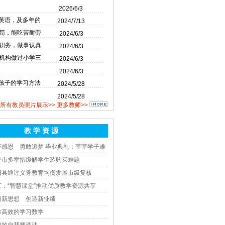
2026/6/3
英语，及多年的
2024/7/13
苟，能吃苦耐劳
2024/6/3
职务，做事认真
2024/6/3
机构做过小学三
2024/6/3
2024/6/3
孩子的学习方法
2024/5/28
2024/5/28
所有教员照片展示>>
更多教师>>
教 学 资 源
怀感恩 勇敢追梦 毕业典礼：莘莘学子难
宁市多举措缓解学生装购买难题
阳县通过义务教育均衡发展市级复核
江：“智慧课堂”推动优质教学资源共享
习新思想 创造新业绩
你高效的学习数学