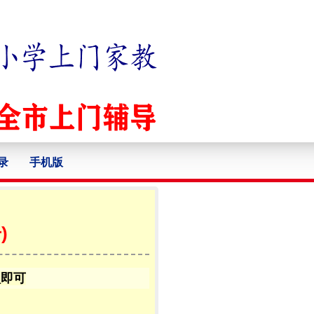
录
手机版
)
认即可