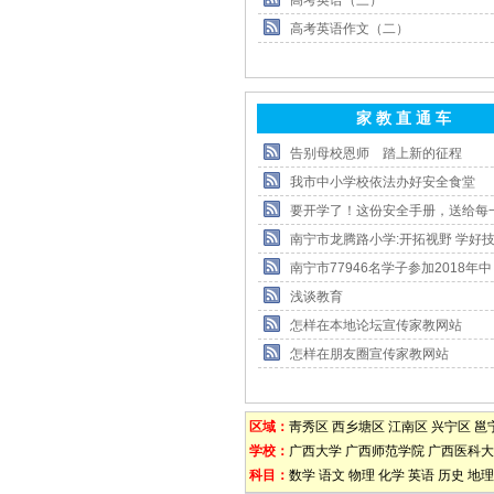
高考英语（三）
高考英语作文（二）
家 教 直 通 车
告别母校恩师 踏上新的征程
我市中小学校依法办好安全食堂
要开学了！这份安全手册，送给每
南宁市龙腾路小学:开拓视野 学好技
南宁市77946名学子参加2018年中
浅谈教育
怎样在本地论坛宣传家教网站
怎样在朋友圈宣传家教网站
区域：
靑秀区
西乡塘区
江南区
兴宁区
邕
学校：
广西大学
广西师范学院
广西医科大
科目：
数学
语文
物理
化学
英语
历史
地理