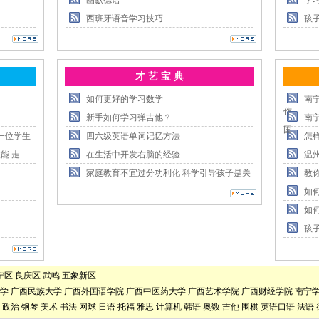
幽默德语
学
西班牙语音学习技巧
孩
才 艺 宝 典
如何更好的学习数学
南
作
新手如何学习弹吉他？
南
国
一位学生
四六级英语单词记忆方法
怎
能 走
在生活中开发右脑的经验
温
家庭教育不宜过分功利化 科学引导孩子是关
教
如
如
孩
宁区
良庆区
武鸣
五象新区
学
广西民族大学
广西外国语学院
广西中医药大学
广西艺术学院
广西财经学院
南宁
政治
钢琴
美术
书法
网球
日语
托福
雅思
计算机
韩语
奥数
吉他
围棋
英语口语
法语