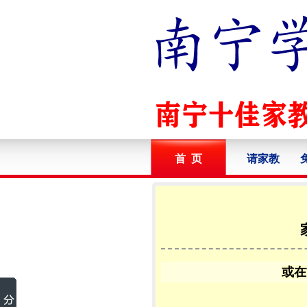
首 页
请家教
或在