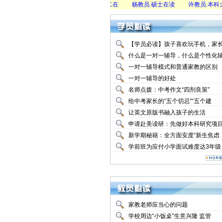
杨教员.硕士毕业
祖教员.本科大二在
杨教员.硕士在读
许教员.本科大二
【学员必读】孩子喜欢玩手机，家
什么是一对一辅导，什么是个性化
一对一辅导模式和普通家教的区别
一对一辅导的好处
名师点拨：中考作文“四剂良策”
给中考家长的“五个切忌”“五个建
让英文原版书融入孩子的生活
申请赴美读研：先做好本科研究项
新学期秘籍：全方面安度“新生焦虑
学前班为应付小学面试难度达3年级
家教老师应当心的问题
学校周边“小饭桌”生意兴隆 监管