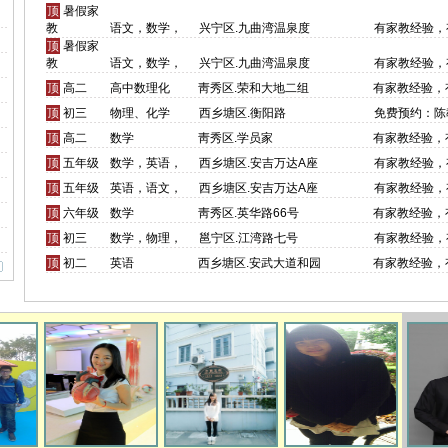
顶
暑假家
教
语文，数学，
兴宁区.九曲湾温泉度
有家教经验，
顶
暑假家
教
语文，数学，
兴宁区.九曲湾温泉度
有家教经验，
顶
高二
高中数理化
靑秀区.荣和大地二组
有家教经验，
顶
初三
物理、化学
西乡塘区.衡阳路
免费预约：陈
顶
高二
数学
靑秀区.学员家
有家教经验，
顶
五年级
数学，英语，
西乡塘区.安吉万达A座
有家教经验，
顶
五年级
英语，语文，
西乡塘区.安吉万达A座
有家教经验，
顶
六年级
数学
靑秀区.英华路66号
有家教经验，
顶
初三
数学，物理，
邕宁区.江湾路七号
有家教经验，
顶
初二
英语
西乡塘区.安武大道和园
有家教经验，