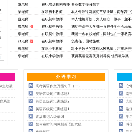
覃老师
在职培训机构教师
专业数学提分教学
学
梁老师
在职初中教师
本人曾带过两届初三毕业班，两年高中
魏老师
在职初中教师
本人性格开朗，为人细心，做事一丝不
曾老师
图
在职初中教师
我初中高中大学都一直担任学生会班长
人
李老师
在职初中教师
我是一名在校老师，同时也在一家教育
难
张老师
图
在职初中教师
负责任，因材施教
曾老师
在职小学教师
对小学数学的课程比较熟练，注重培养
口
李老师
在职小学教师
获得英语竞赛优秀辅导奖 优秀教学奖
外 语 学 习
学生欺凌
高考英语作文万能句子（一）
心
英语四级词汇训练题3
南
教育系统
英语四级词汇训练题2
宾
英语四级词汇训练题1
洛
讲故事记六级单词
学
如何在时间内冲刺英语四六级
叫