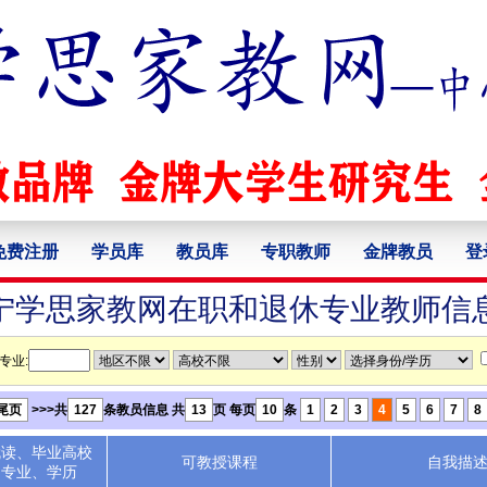
免费注册
学员库
教员库
专职教师
金牌教员
登
宁学思家教网在职和退休专业教师信
专业:
尾页
>>>共
127
条教员信息 共
13
页 每页
10
条
1
2
3
4
5
6
7
8
就读、毕业高校
可教授课程
自我描
专业、学历