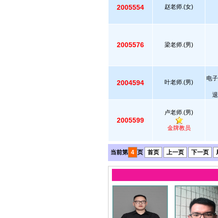
2005554
赵老师.(女)
2005576
梁老师.(男)
电子
2004594
叶老师.(男)
退
卢老师.(男)
2005599
金牌教员
当前第
4
页
首页
上一页
下一页