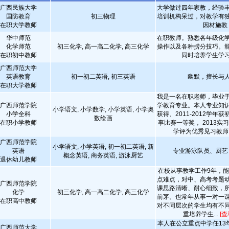
广西民族大学
大学做过四年家教，经验
国防教育
初三物理
培训机构呆过，对教学有
在职大学教师
因材施教
华中师范
在职教师。熟悉各年级化
化学师范
初三化学, 高一高二化学, 高三化学
操作以及各种捞分技巧。
在职初中教师
同时培养学生学
广西师范大学
英语教育
初一初二英语, 初三英语
幽默，擅长与
在职大学教师
我是一名在职老师，毕业
广西师范学院
学教育专业。本人专业知
小学语文, 小学数学, 小学英语, 小学奥
小学全科
获得、2011-2012学年
数绘画
在职小学教师
事比赛一等奖， 2013实
学评为优秀见习教师， 2
广西师范学院
小学语文, 小学英语, 初一初二英语, 新
英语
专业游泳队员、厨
概念英语, 商务英语, 游泳厨艺
退休幼儿教师
在校从事教学工作9年，
点难点，对中、高考考题
广西师范学院
课思路清晰、耐心细致，
化学
初三化学, 高一高二化学, 高三化学
前茅。也常年从事一对一
在职高中教师
对不同层次的学生均有不
重培养学生...
[查
本人在公立重点中学任13
广西师范大学