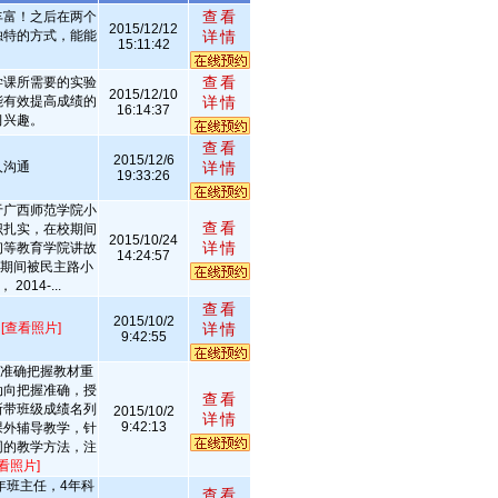
查看
丰富！之后在两个
2015/12/12
独特的方式，能能
详情
15:11:42
查看
学课所需要的实验
2015/12/10
能有效提高成绩的
详情
16:14:37
习兴趣。
查看
2015/12/6
人沟通
详情
19:33:26
于广西师范学院小
查看
识扎实，在校期间
2015/10/24
详情
获初等教育学院讲故
14:24:57
习期间被民主路小
014-...
查看
2015/10/2
艺
[查看照片]
详情
9:42:55
能准确把握教材重
动向把握准确，授
查看
所带班级成绩名列
2015/10/2
详情
9:42:13
课外辅导教学，针
同的教学方法，注
看照片]
年班主任，4年科
查看