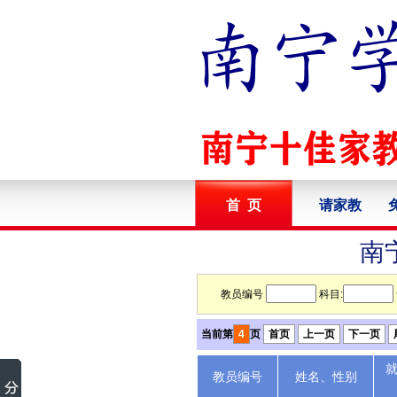
首 页
请家教
南
教员编号
科目:
当前第
4
页
首页
上一页
下一页
教员编号
姓名、性别