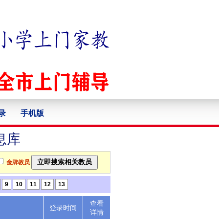
录
手机版
息库
金牌教员
9
10
11
12
13
查看
述
登录时间
详情