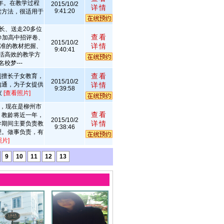
5年。在教学过程
2015/10/2
详情
9:41:20
读方法，很适用于
长、送走20多位
查看
参加高中招评卷、
2015/10/2
详情
精准的教材把握、
9:40:41
活高效的教学方
校梦---
查看
别擅长子女教育，
2015/10/2
沟通，为子女提供
详情
9:39:58
议
[查看照片]
生，现在是柳州市
查看
，教龄将近一年，
2015/10/2
详情
学期间主要负责教
9:38:46
理。做事负责，有
照片]
9
10
11
12
13