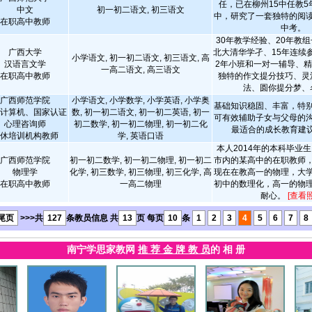
任，已在柳州15中任教
中文
初一初二语文, 初三语文
中，研究了一套独特的阅
在职高中教师
中考。
30年教学经验、20年教组
广西大学
北大清华学孑、15年连续
小学语文, 初一初二语文, 初三语文, 高
汉语言文学
2年小班和一对一辅导、
一高二语文, 高三语文
在职高中教师
独特的作文提分技巧、灵
法、圆你提分梦、名
广西师范学院
小学语文, 小学数学, 小学英语, 小学奥
基础知识稳固、丰富，特
计算机、国家认证
数, 初一初二语文, 初一初二英语, 初一
可有效辅助子女与父母的
心理咨询师
初二数学, 初一初二物理, 初一初二化
最适合的成长教育建
休培训机构教师
学, 英语口语
本人2014年的本科毕业
广西师范学院
初一初二数学, 初一初二物理, 初一初二
市内的某高中的在职教师
物理学
化学, 初三数学, 初三物理, 初三化学, 高
现在在教高一的物理，大
在职高中教师
一高二物理
初中的数理化，高一的物
耐心。
[查看
尾页
>>>共
127
条教员信息 共
13
页 每页
10
条
1
2
3
4
5
6
7
8
南宁学思家教网
推 荐 金 牌 教 员
的 相 册