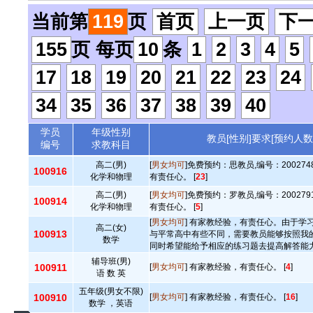
当前第
119
页
首页
上一页
下
155
页 每页
10
条
1
2
3
4
5
17
18
19
20
21
22
23
24
34
35
36
37
38
39
40
学员
年级性别
教员[性别]要求[预约人数
编号
求教科目
高二(男)
[
男女均可
]免费预约：思教员,编号：20027
100916
化学和物理
有责任心。 [
23
]
高二(男)
[
男女均可
]免费预约：罗教员,编号：20027
100914
化学和物理
有责任心。 [
5
]
[
男女均可
] 有家教经验，有责任心。由于学
高二(女)
100913
与平常高中有些不同，需要教员能够按照我
数学
同时希望能给予相应的练习题去提高解答能力.
辅导班(男)
100911
[
男女均可
] 有家教经验，有责任心。 [
4
]
语 数 英
五年级(男女不限)
100910
[
男女均可
] 有家教经验，有责任心。 [
16
]
数学 ，英语