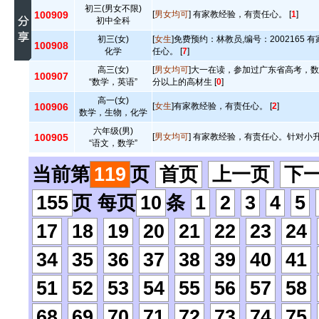
初三(男女不限)
100909
[
男女均可
] 有家教经验，有责任心。 [
1
]
初中全科
初三(女)
[
女生
]免费预约：林教员,编号：2002165
100908
化学
任心。 [
7
]
高三(女)
[
男女均可
]大一在读，参加过广东省高考，数
100907
“数学，英语”
分以上的高材生 [
0
]
高一(女)
100906
[
女生
]有家教经验，有责任心。 [
2
]
数学，生物，化学
六年级(男)
100905
[
男女均可
] 有家教经验，有责任心。针对小升
“语文，数学”
当前第
119
页
首页
上一页
下
155
页 每页
10
条
1
2
3
4
5
17
18
19
20
21
22
23
24
34
35
36
37
38
39
40
41
51
52
53
54
55
56
57
58
68
69
70
71
72
73
74
75