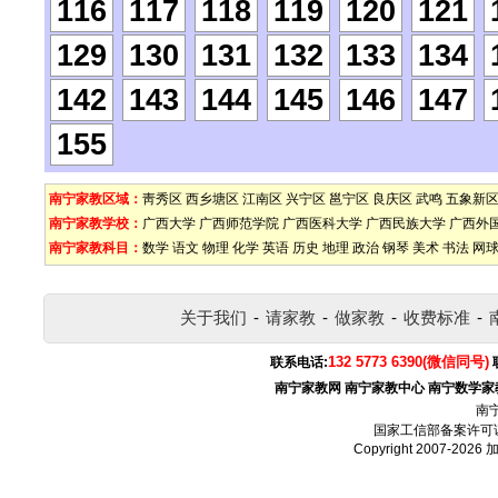
116
117
118
119
120
121
129
130
131
132
133
134
142
143
144
145
146
147
155
南宁家教区域：
靑秀区
西乡塘区
江南区
兴宁区
邕宁区
良庆区
武鸣
五象新
南宁家教学校：
广西大学
广西师范学院
广西医科大学
广西民族大学
广西外
南宁家教科目：
数学
语文
物理
化学
英语
历史
地理
政治
钢琴
美术
书法
网
关于我们
-
请家教
-
做家教
-
收费标准
-
132 5773 6390(微信同号)
联系电话:
南宁家教网
南宁家教中心
南宁数学家
南
国家工信部备案许可
Copyright 2007-2026