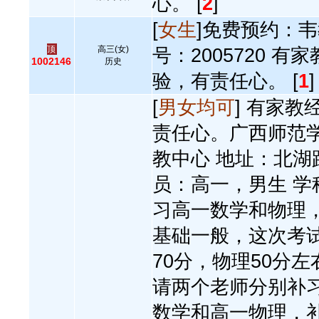
心。 [
2
]
[
女生
]免费预约：韦
顶
高三(女)
号：2005720 有
1002146
历史
验，有责任心。 [
1
]
[
男女均可
] 有家教
责任心。广西师范
教中心 地址：北湖
员：高一，男生 学
习高一数学和物理
基础一般，这次考
70分，物理50分左
请两个老师分别补
数学和高一物理，