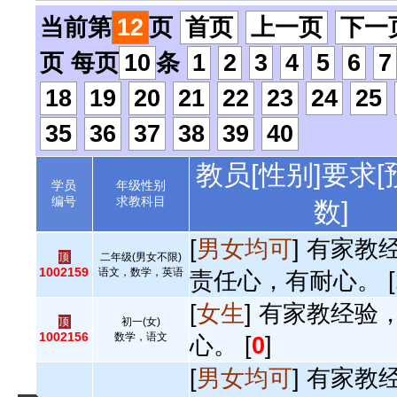
当前第
12
页
首页
上一页
下一
页 每页
10
条
1
2
3
4
5
6
7
18
19
20
21
22
23
24
25
35
36
37
38
39
40
教员[性别]要求
学员
年级性别
编号
求教科目
数]
[
男女均可
] 有家教
顶
二年级(男女不限)
1002159
语文，数学，英语
责任心，有耐心。 [
[
女生
] 有家教经验
顶
初一(女)
1002156
数学，语文
心。 [
0
]
[
男女均可
] 有家教