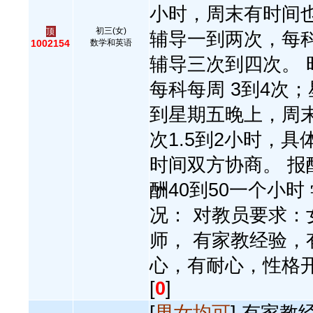
小时，周末有时间
初三(女)
顶
辅导一到两次，每
1002154
数学和英语
辅导三次到四次。 
每科每周 3到4次
到星期五晚上，周
次1.5到2小时，具
时间双方协商。 报
酬40到50一个小时
况： 对教员要求：
师， 有家教经验，
心，有耐心，性格
[
0
]