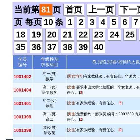
当前第
81
页
首页
上一页
下一
页 每页
10
条
1
2
3
4
5
6
7
18
19
20
21
22
23
24
25
35
36
37
38
39
40
学员
年级性别
教员[性别]要求[预约人数
编号
求教科目
初一(男)
1001402
[
男女均可
]有家教经验，有责任心。华师大，广
数学
高一(女)
[
女生
]要求中山大学北校区的一个女老师，
1001404
语文数学
任心。 [
3
]
初二(女)
1001401
[
女生
]有家教经验，有责任心。 [
5
]
物理
高二(男)
[
男生
]免费预约：廖教员,编号：2003339
1001399
高二
任心。 [
2
]
其它(男)
1001398
[
女生
]有家教经验，有责任心。 [
0
]
语数英