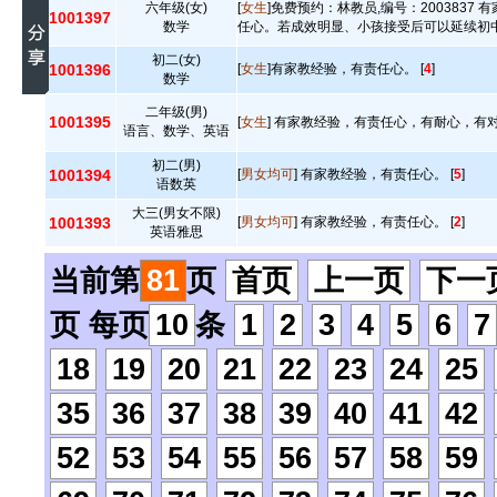
六年级(女)
[
女生
]免费预约：林教员,编号：2003837
1001397
数学
任心。若成效明显、小孩接受后可以延续初中
初二(女)
1001396
[
女生
]有家教经验，有责任心。 [
4
]
数学
二年级(男)
1001395
[
女生
] 有家教经验，有责任心，有耐心，有对
语言、数学、英语
初二(男)
1001394
[
男女均可
] 有家教经验，有责任心。 [
5
]
语数英
大三(男女不限)
1001393
[
男女均可
] 有家教经验，有责任心。 [
2
]
英语雅思
当前第
81
页
首页
上一页
下一
页 每页
10
条
1
2
3
4
5
6
7
18
19
20
21
22
23
24
25
35
36
37
38
39
40
41
42
52
53
54
55
56
57
58
59