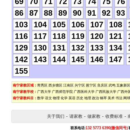
69
70
71
72
73
74
75
76
86
87
88
89
90
91
92
93
103
104
105
106
107
108
116
117
118
119
120
121
129
130
131
132
133
134
142
143
144
145
146
147
155
南宁家教区域：
靑秀区
西乡塘区
江南区
兴宁区
邕宁区
良庆区
武鸣
五象新
南宁家教学校：
广西大学
广西师范学院
广西医科大学
广西民族大学
广西外
南宁家教科目：
数学
语文
物理
化学
英语
历史
地理
政治
钢琴
美术
书法
网
关于我们
-
请家教
-
做家教
-
收费标准
-
132 5773 6390(微信同号)
联系电话: