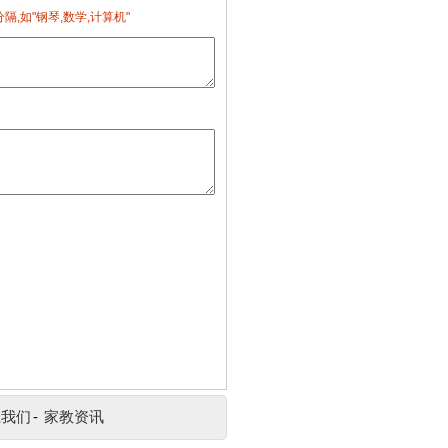
隔,如"钢琴,数学,计算机"
系我们
-
家教资讯