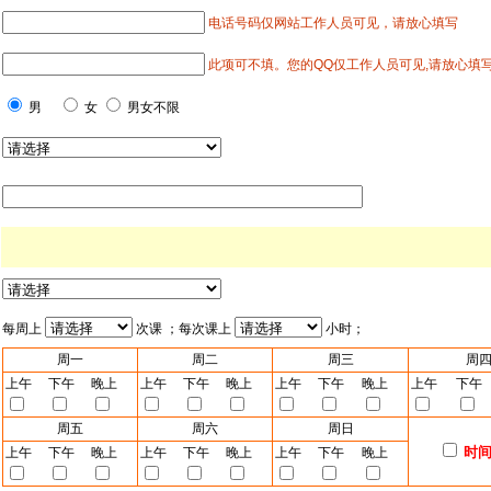
电话号码仅网站工作人员可见，请放心填写
此项可不填。您的QQ仅工作人员可见,请放心填
男
女
男女不限
每周上
次课 ；每次课上
小时；
周一
周二
周三
周
上午
下午
晚上
上午
下午
晚上
上午
下午
晚上
上午
下午
周五
周六
周日
时
上午
下午
晚上
上午
下午
晚上
上午
下午
晚上