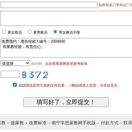
如果有多门学科以","分
要女教员
要男教员
男女教员不限
元/小时
点击查看家教薪资参考标准
因虚假信息而引发的任何后果，一概由填表人负责，与本站无关。
家教
-
做家教
-
收费标准
-
南宁学思家教网手机版
-
付款方式
-
联