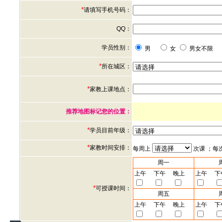
*
请填写手机号码：
QQ：
学员性别：
男
女
男女不限
*
所在城区：
*
家教上课地点：
推荐地图标记您的位置：
*
学员目前年级：
*
家教时间安排：
每周上
次课 ；每
周一
上午
下午
晚上
上午
下
*
可授课时间：
周五
上午
下午
晚上
上午
下