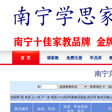
首 页
请家教
免费注册
学员库
南宁
ID
当前第
7
页
首页
上一页
下一页
尾页
>>>共
204
条教员信息 共
21
页 每页
10
条
[
就读、毕业高校
教员编号
姓名、性别
可
专业、学历