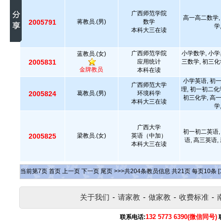
广西师范学院
高一高二数学,
2005791
蒋教员.(男)
数学
学
本科大三在读
广西师范学院
小学数学, 小学
蓝教员.(女)
2005831
应用统计
三数学, 初三化
金牌教员
本科在读
小学英语, 初
广西师范大学
理, 初一初二化
2005824
葛教员.(男)
环境科学
初三化学, 高
本科大三在读
学
广西大学
初一初二英语,
2005825
梁教员.(女)
英语（中加）
语, 高三英语
本科大三在读
当前第
7
页
首页
上一页
下一页
尾页
>>>共
204
条教员信息 共
21
页 每页
10
条
[
关于我们
-
请家教
-
做家教
-
收费标准
-
132 5773 6390(微信同号)
联系电话: