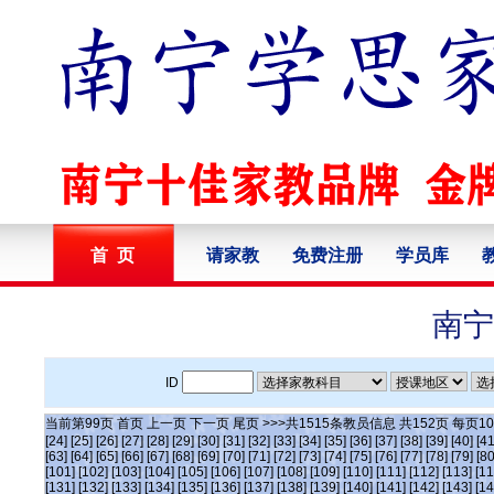
首 页
请家教
免费注册
学员库
南宁
ID
当前第
99
页
首页
上一页
下一页
尾页
>>>共
1515
条教员信息 共
152
页 每页
10
[24]
[25]
[26]
[27]
[28]
[29]
[30]
[31]
[32]
[33]
[34]
[35]
[36]
[37]
[38]
[39]
[40]
[41
[63]
[64]
[65]
[66]
[67]
[68]
[69]
[70]
[71]
[72]
[73]
[74]
[75]
[76]
[77]
[78]
[79]
[80
[101]
[102]
[103]
[104]
[105]
[106]
[107]
[108]
[109]
[110]
[111]
[112]
[113]
[11
[131]
[132]
[133]
[134]
[135]
[136]
[137]
[138]
[139]
[140]
[141]
[142]
[143]
[14