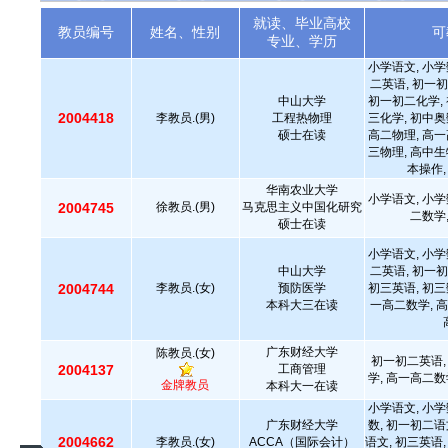
就读、毕业高校
教员编号
姓名、性别
可
专业、学历
小学语文, 小学
二英语, 初一初
中山大学
初一初二化学, 
2004418
李教员.(男)
工程热物理
三化学, 初中奥
硕士在读
高二物理, 高一
三物理, 高中生
本操作,
华南农业大学
小学语文, 小学
2004745
徐教员.(男)
马克思主义中国化研究
二数学
硕士在读
小学语文, 小学
中山大学
二英语, 初一初
2004744
李教员.(女)
预防医学
初三英语, 初三
本科大三在读
一高二数学, 高
广东财经大学
陈教员.(女)
初一初二英语,
2004137
工商管理
学, 高一高二数
金牌教员
本科大一在读
小学语文, 小学
广东财经大学
数, 初一初二语
2004662
李教员.(女)
ACCA（国际会计）
语文, 初三英语,