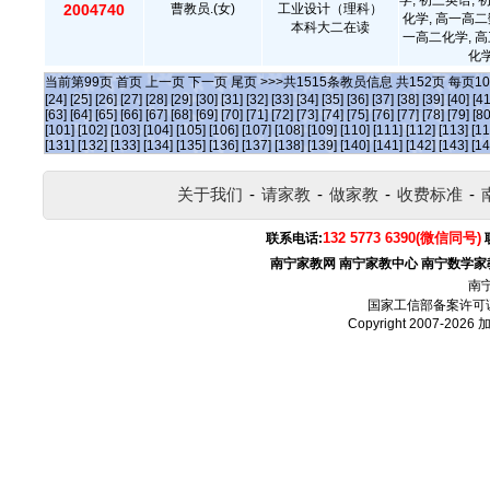
学, 初三英语, 
2004740
曹教员.(女)
工业设计（理科）
化学, 高一高二
本科大二在读
一高二化学, 高
化学
当前第
99
页
首页
上一页
下一页
尾页
>>>共
1515
条教员信息 共
152
页 每页
10
[24]
[25]
[26]
[27]
[28]
[29]
[30]
[31]
[32]
[33]
[34]
[35]
[36]
[37]
[38]
[39]
[40]
[41
[63]
[64]
[65]
[66]
[67]
[68]
[69]
[70]
[71]
[72]
[73]
[74]
[75]
[76]
[77]
[78]
[79]
[80
[101]
[102]
[103]
[104]
[105]
[106]
[107]
[108]
[109]
[110]
[111]
[112]
[113]
[11
[131]
[132]
[133]
[134]
[135]
[136]
[137]
[138]
[139]
[140]
[141]
[142]
[143]
[14
关于我们
-
请家教
-
做家教
-
收费标准
-
132 5773 6390(微信同号)
联系电话:
南宁家教网
南宁家教中心
南宁数学家
南
国家工信部备案许可
Copyright 2007-2026