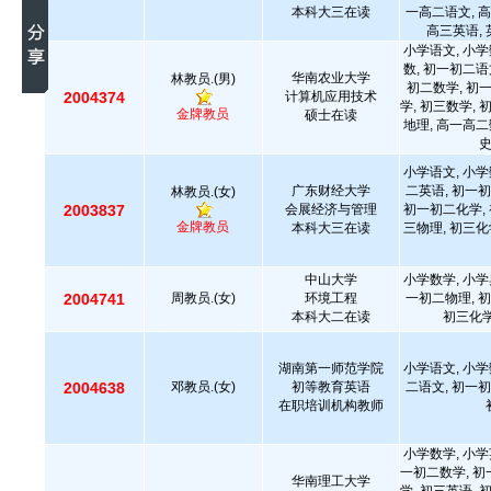
本科大三在读
一高二语文, 高
高三英语, 
小学语文, 小学
数, 初一初二语
华南农业大学
林教员.(男)
初二数学, 初
2004374
计算机应用技术
学, 初三数学, 
金牌教员
硕士在读
地理, 高一高二
小学语文, 小学
广东财经大学
二英语, 初一初
林教员.(女)
2003837
会展经济与管理
初一初二化学, 
金牌教员
本科大三在读
三物理, 初三化
中山大学
小学数学, 小学
2004741
周教员.(女)
环境工程
一初二物理, 初
本科大二在读
初三化学
湖南第一师范学院
小学语文, 小学
2004638
邓教员.(女)
初等教育英语
二语文, 初一初
在职培训机构教师
小学数学, 小学
一初二数学, 初
华南理工大学