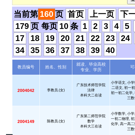
当前第
160
页
首页
上一页
下
179
页 每页
10
条
1
2
3
4
5
17
18
19
20
21
22
23
24
34
35
36
37
38
39
40
就读、毕业高校
教员编号
姓名、性别
可
专业、学历
小学语文, 小学
广东技术师范学院
二语文, 初一初
2004042
李教员.(女)
法律
初一初二化学, 
本科大二在读
三数
小学数学, 小学
广东第二师范学院
一初二物理, 初
2004149
陈教员.(女)
数学
化学, 高一高二
本科大三在读
三数