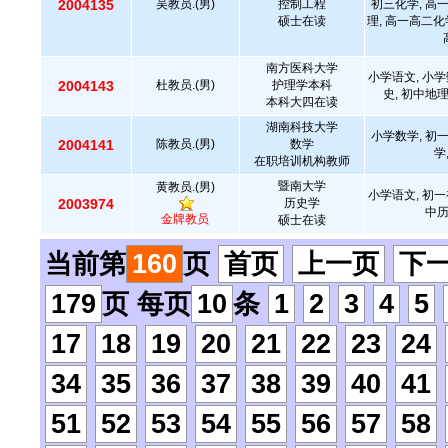
2004135
吴教员.(男)
控制工程
初三化学, 高
硕士在读
理, 高一高二化
南方医科大学
小学语文, 小学
2004143
杜教员.(男)
护理学本科
史, 初中地
本科大四在读
湖南科技大学
小学数学, 初
2004141
陈教员.(男)
数学
学
在职培训机构教师
暨南大学
黄教员.(男)
小学语文, 初一
2003974
历史学
中
金牌教员
硕士在读
当前第
160
页
首页
上一页
下
179
页 每页
10
条
1
2
3
4
5
17
18
19
20
21
22
23
24
34
35
36
37
38
39
40
41
51
52
53
54
55
56
57
58