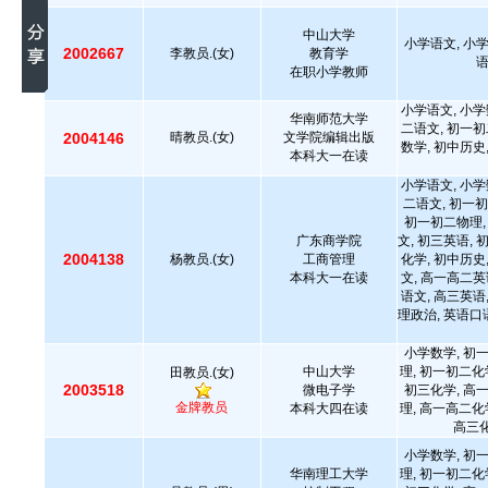
中山大学
小学语文, 小
2002667
李教员.(女)
教育学
在职小学教师
小学语文, 小学
华南师范大学
二语文, 初一初
2004146
晴教员.(女)
文学院编辑出版
数学, 初中历史
本科大一在读
小学语文, 小学
二语文, 初一初
初一初二物理,
广东商学院
文, 初三英语, 
2004138
杨教员.(女)
工商管理
化学, 初中历史
本科大一在读
文, 高一高二英
语文, 高三英语
理政治, 英语口
小学数学, 初
中山大学
理, 初一初二化
田教员.(女)
2003518
微电子学
初三化学, 高
金牌教员
本科大四在读
理, 高一高二化
高三化
小学数学, 初
华南理工大学
理, 初一初二化