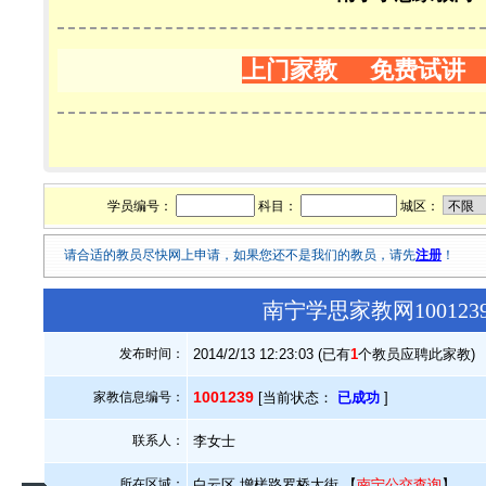
上门家教 免费试讲
学员编号：
科目：
城区：
请合适的教员尽快网上申请，如果您还不是我们的教员，请先
注册
！
南宁学思家教网10012
发布时间：
2014/2/13 12:23:03 (已有
1
个教员应聘此家教)
1001239
家教信息编号：
[当前状态：
已成功
]
联系人：
李女士
所在区域：
白云区.增槎路罗桥大街 【
南宁公交查询
】