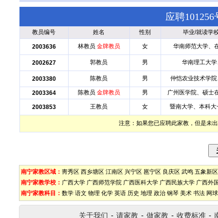
应聘1012
教员编号
姓名
性别
毕业/就读学
林教员
金牌教员
女
华南师范大学、
2003636
郭教员
男
华南理工大学
2002627
陈教员
男
仲恺农业技术学院
2003380
陈教员
金牌教员
男
广州医学院、硕士
2003364
王教员
女
暨南大学、本科大
2003853
注意：如果您已应聘此家教，但是未出
南宁家教区域：
靑秀区
西乡塘区
江南区
兴宁区
邕宁区
良庆区
武鸣
五象新区
南宁家教学校：
广西大学
广西师范学院
广西医科大学
广西民族大学
广西外
南宁家教科目：
数学
语文
物理
化学
英语
历史
地理
政治
钢琴
美术
书法
网球
关于我们
-
请家教
-
做家教
-
收费标准
-