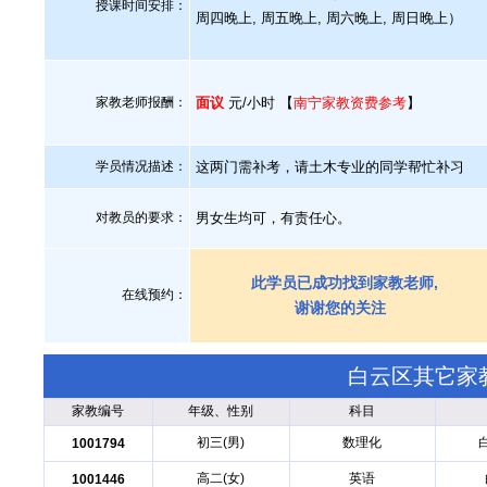
授课时间安排：
周四晚上, 周五晚上, 周六晚上, 周日晚上）
家教老师报酬：
面议
元/小时 【
南宁家教资费参考
】
学员情况描述：
这两门需补考，请土木专业的同学帮忙补习
对教员的要求：
男女生均可，有责任心。
此学员已成功找到家教老师,
在线预约：
谢谢您的关注
白云区其它家
家教编号
年级、性别
科目
初三(男)
数理化
1001794
高二(女)
英语
1001446