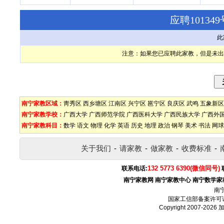
应聘1013
此
注意：如果您已应聘此家教，但是未出
南宁家教区域：
靑秀区
西乡塘区
江南区
兴宁区
邕宁区
良庆区
武鸣
五象新区
南宁家教学校：
广西大学
广西师范学院
广西医科大学
广西民族大学
广西外
南宁家教科目：
数学
语文
物理
化学
英语
历史
地理
政治
钢琴
美术
书法
网球
关于我们
-
请家教
-
做家教
-
收费标准
-
132 5773 6390(微信同号)
联系电话:
南宁家教网
南宁家教中心
南宁数学家
南
国家工信部备案许可
Copyright 2007-2026