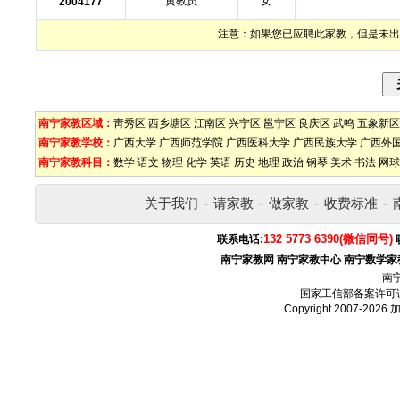
黄教员
女
2004177
注意：如果您已应聘此家教，但是未出
南宁家教区域：
靑秀区
西乡塘区
江南区
兴宁区
邕宁区
良庆区
武鸣
五象新区
南宁家教学校：
广西大学
广西师范学院
广西医科大学
广西民族大学
广西外
南宁家教科目：
数学
语文
物理
化学
英语
历史
地理
政治
钢琴
美术
书法
网球
关于我们
-
请家教
-
做家教
-
收费标准
-
132 5773 6390(微信同号)
联系电话:
南宁家教网
南宁家教中心
南宁数学家
南
国家工信部备案许可
Copyright 2007-2026