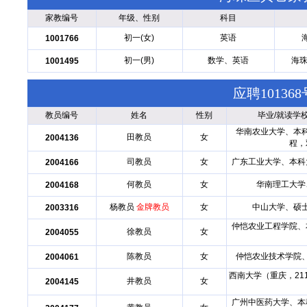
家教编号
年级、性别
科目
初一(女)
英语
1001766
初一(男)
数学、英语
海珠
1001495
应聘1013
教员编号
姓名
性别
毕业/就读学
华南农业大学、本
田教员
女
2004136
程，
司教员
女
广东工业大学、本科
2004166
何教员
女
华南理工大学
2004168
杨教员
金牌教员
女
中山大学、硕
2003316
仲恺农业工程学院、
徐教员
女
2004055
陈教员
女
仲恺农业技术学院
2004061
西南大学（重庆，21
井教员
女
2004145
广州中医药大学、本