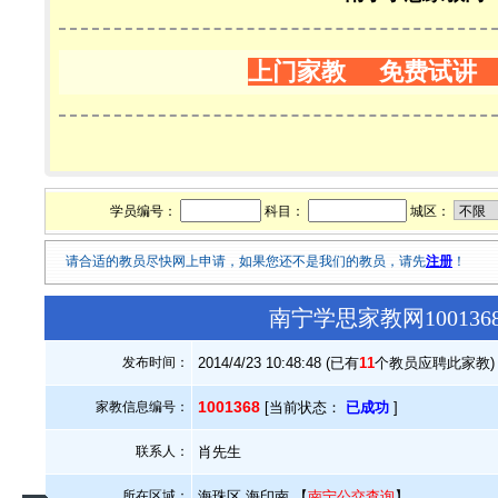
上门家教 免费试讲
学员编号：
科目：
城区：
请合适的教员尽快网上申请，如果您还不是我们的教员，请先
注册
！
南宁学思家教网10013
发布时间：
2014/4/23 10:48:48 (已有
11
个教员应聘此家教)
1001368
家教信息编号：
[当前状态：
已成功
]
联系人：
肖先生
所在区域：
海珠区.海印南 【
南宁公交查询
】