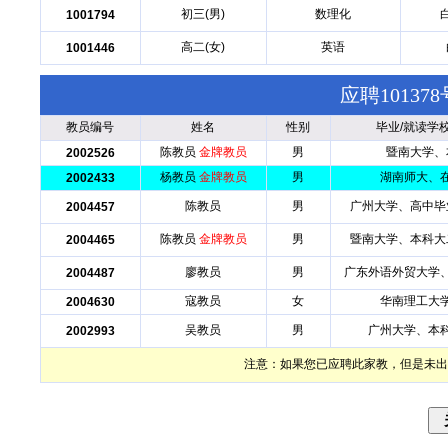
初三(男)
数理化
1001794
高二(女)
英语
1001446
应聘1013
教员编号
姓名
性别
毕业/就读学
陈教员
金牌教员
男
暨南大学、
2002526
杨教员
金牌教员
男
湖南师大、
2002433
陈教员
男
广州大学、高中毕
2004457
陈教员
金牌教员
男
暨南大学、本科大
2004465
廖教员
男
广东外语外贸大学
2004487
寇教员
女
华南理工大
2004630
吴教员
男
广州大学、本
2002993
注意：如果您已应聘此家教，但是未出