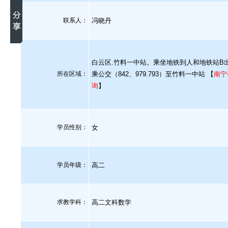
联系人：
冯晓丹
白云区.竹料一中站。乘坐地铁到人和地铁站B
所在区域：
乘公交（842、979.793）至竹料一中站 【
南宁
询
】
学员性别：
女
学员年级：
高二
求教学科：
高二文科数学