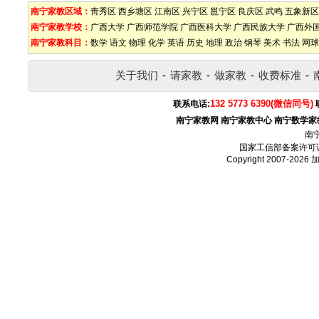
南宁家教区域：
靑秀区
西乡塘区
江南区
兴宁区
邕宁区
良庆区
武鸣
五象新区
南宁家教学校：
广西大学
广西师范学院
广西医科大学
广西民族大学
广西外
南宁家教科目：
数学
语文
物理
化学
英语
历史
地理
政治
钢琴
美术
书法
网球
关于我们
-
请家教
-
做家教
-
收费标准
-
132 5773 6390(微信同号)
联系电话:
南宁家教网
南宁家教中心
南宁数学家
南
国家工信部备案许可
Copyright 2007-2026