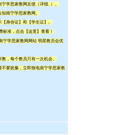
详细..
南宁学思
家教网反馈（
）。
告知南宁学思
家教网。
示【身份证】和【学生证】。
这里
收费标准，点击【
】查看！
明星教员
 南宁学思家教网网站
会优
家教，每个教员只有一次机会。
，请不要犹豫，立即致电南宁学思家教