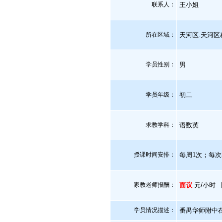
联系人：
王小姐
所在区域：
天河区.天河区
学员性别：
男
学员年级：
初二
求教学科：
语数英
授课时间安排：
每周1次；每次
家教老师报酬：
面议
元/小时 
学员情况描述：
番禺华师附中