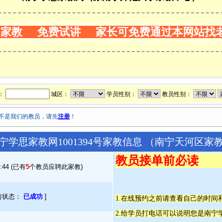
门家教 免费试讲 家长可免费通过本网站找
：
城区：
学员性别：
教员性别：
不是我们的教员，请先
注册
！
宁学思家教网1001394号家教信息 （南宁天河区家
教员接单前必读
0:44 (已有
5
个教员应聘此家教)
前状态：
已成功
]
1.在线预约之前请查看自己的时
2.给学员打电话可以说明您是南