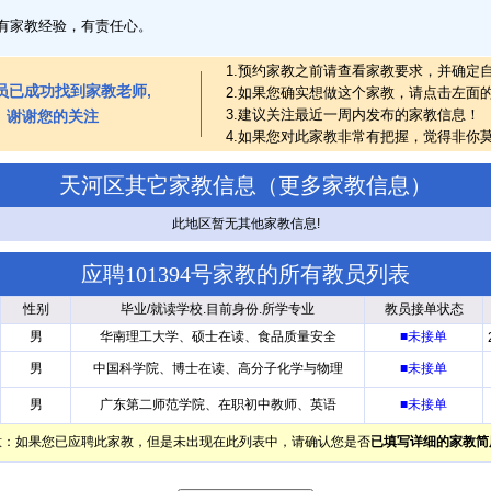
 有家教经验，有责任心。
1.预约家教之前请查看家教要求，并确定
员已成功找到家教老师,
2.如果您确实想做这个家教，请点击左面
3.建议关注最近一周内发布的家教信息！
谢谢您的关注
4.如果您对此家教非常有把握，觉得非你
天河区其它家教信息（
更多家教信息
）
此地区暂无其他家教信息!
应聘101394号家教的所有教员列表
性别
毕业/就读学校.目前身份.所学专业
教员接单状态
男
华南理工大学、硕士在读、食品质量安全
■未接单
男
中国科学院、博士在读、高分子化学与物理
■未接单
男
广东第二师范学院、在职初中教师、英语
■未接单
意：如果您已应聘此家教，但是未出现在此列表中，请确认您是否
已填写详细的家教简