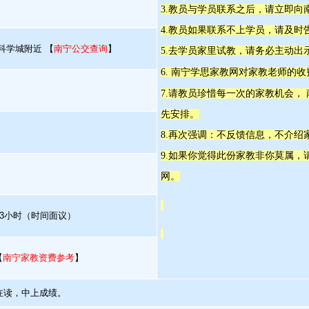
3.教员与学员联系之后，请立即向
4.教员如果联系不上学员，请及时
科学城附近 【
南宁公交查询
】
5.去学员家里试教，请务必主动出
6. 南宁学思家教网对家教老师的
7.请教员珍惜每一次的家教机会，
先安排。
8.再次强调：不反馈信息，不介绍
9.如果你觉得此份家教非你莫属
网。
3小时（时间面议）
【
南宁家教资费参考
】
在读，中上成绩。