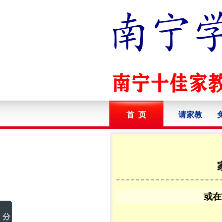
首 页
请家教
或在