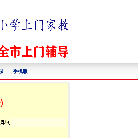
录
手机版
)
认即可