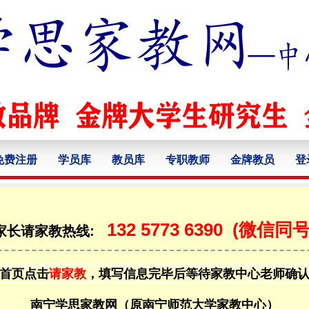
免费注册
学员库
教员库
专职教师
金牌教员
登
132 5773 6390
(微信同号
家长请家教热线:
首页点击
请家教
，填写信息完毕后等待家教中心老师确
南宁学思家教网（原南宁师范大学家教中心）