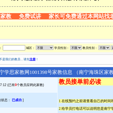
门家教 免费试讲 家长可免费通过本网站找
：
城区：
学员性别：
教员性别：
不是我们的教员，请先
注册
！
宁学思家教网1001398号家教信息 （南宁海珠区家
教员接单前必读
17:12 (已有
0
个教员应聘此家教)
前状态：
已成功
]
1.在线预约之前请查看自己的时
2.给学员打电话可以说明您是南