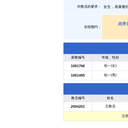
对教员的要求：
女生，有家教
此学
在线预约：
家教编号
年级、性别
初一(女)
1001766
初一(男)
1001495
教员编号
姓名
王教员
2004201
注