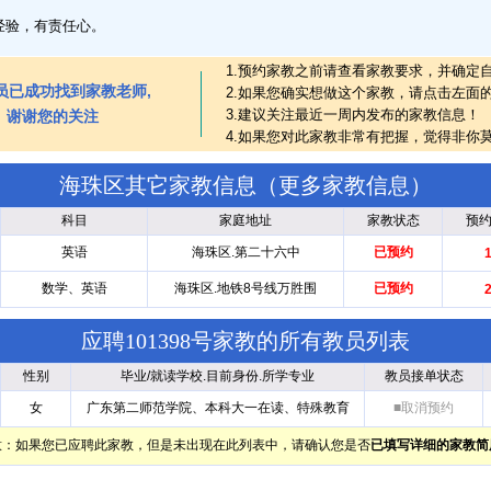
经验，有责任心。
1.预约家教之前请查看家教要求，并确定
员已成功找到家教老师,
2.如果您确实想做这个家教，请点击左面
3.建议关注最近一周内发布的家教信息！
谢谢您的关注
4.如果您对此家教非常有把握，觉得非你
海珠区其它家教信息（
更多家教信息
）
科目
家庭地址
家教状态
预
英语
海珠区.第二十六中
已预约
数学、英语
海珠区.地铁8号线万胜围
已预约
应聘101398号家教的所有教员列表
性别
毕业/就读学校.目前身份.所学专业
教员接单状态
女
广东第二师范学院、本科大一在读、特殊教育
■取消预约
意：如果您已应聘此家教，但是未出现在此列表中，请确认您是否
已填写详细的家教简