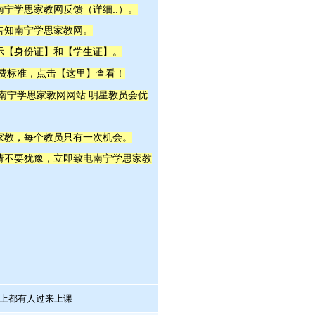
详细..
南宁学思
家教网反馈（
）。
告知南宁学思
家教网。
示【身份证】和【学生证】。
这里
收费标准，点击【
】查看！
明星教员
 南宁学思家教网网站
会优
家教，每个教员只有一次机会。
，请不要犹豫，立即致电南宁学思家教
上都有人过来上课