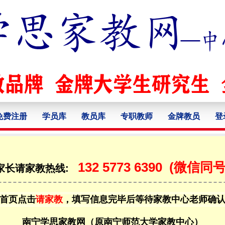
免费注册
学员库
教员库
专职教师
金牌教员
登
132 5773 6390
(微信同号
家长请家教热线:
首页点击
请家教
，填写信息完毕后等待家教中心老师确
南宁学思家教网（原南宁师范大学家教中心）