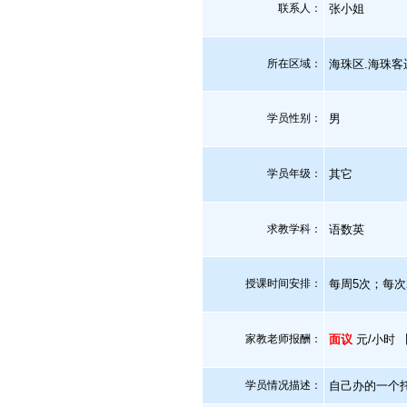
联系人：
张小姐
所在区域：
海珠区.海珠客
学员性别：
男
学员年级：
其它
求教学科：
语数英
授课时间安排：
每周5次；每次
家教老师报酬：
面议
元/小时 
学员情况描述：
自己办的一个