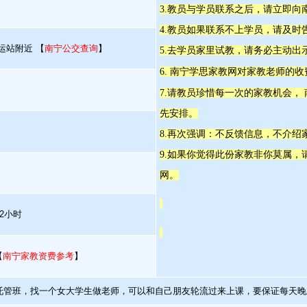
3.教员与学员联系之后，请立即向
4.教员如果联系不上学员，请及时
运站附近 【
南宁公交查询
】
5.去学员家里试教，请务必主动出
6. 南宁学思家教网对家教老师的
7.请教员珍惜每一次的家教机会，
先安排。
8.再次强调：不反馈信息，不介绍
9.如果你觉得此份家教非你莫属
网。
2小时
【
南宁家教资费参考
】
托管班，找一个女大学生做老师，可以和自己朋友轮流过来上课，要保证每天晚