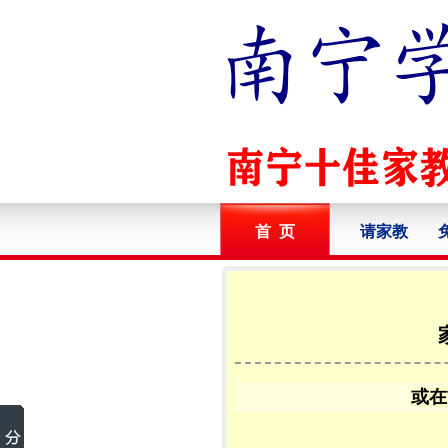
首 页
请家教
或在