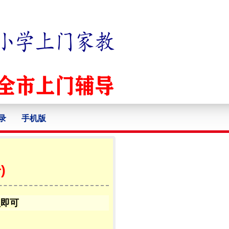
录
手机版
)
认即可