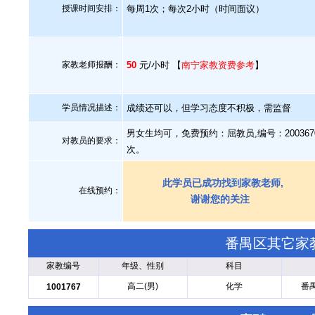
授课时间安排：
每周1次；每次2小时（时间面议）
家教老师报酬：
50
元/小时 【
南宁家教资费参考
】
学员情况描述：
成绩还可以，但学习态度不积极，需监督
男女生均可，免费预约：屈教员,编号：2003
对教员的要求：
次。
此学员已成功找到家教老师,
在线预约：
谢谢您的关注
番禺区其它家
家教编号
年级、性别
科目
高二(男)
化学
番
1001767