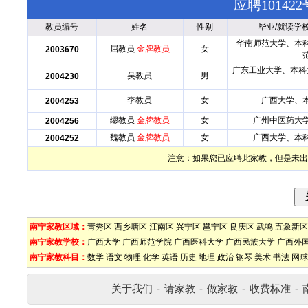
应聘1014
教员编号
姓名
性别
毕业/就读学
华南师范大学、本
屈教员
金牌教员
女
2003670
广东工业大学、本科
吴教员
男
2004230
李教员
女
广西大学、
2004253
缪教员
金牌教员
女
广州中医药大
2004256
魏教员
金牌教员
女
广西大学、本
2004252
注意：如果您已应聘此家教，但是未出
南宁家教区域：
靑秀区
西乡塘区
江南区
兴宁区
邕宁区
良庆区
武鸣
五象新区
南宁家教学校：
广西大学
广西师范学院
广西医科大学
广西民族大学
广西外
南宁家教科目：
数学
语文
物理
化学
英语
历史
地理
政治
钢琴
美术
书法
网球
关于我们
-
请家教
-
做家教
-
收费标准
-