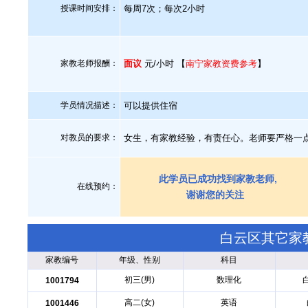
授课时间安排：
每周7次；每次2小时
家教老师报酬：
面议
元/小时 【
南宁家教资费参考
】
学员情况描述：
可以提供住宿
对教员的要求：
女生，有家教经验，有责任心。老师要严格一
此学员已成功找到家教老师,
在线预约：
谢谢您的关注
白云区其它家
家教编号
年级、性别
科目
初三(男)
数理化
1001794
高二(女)
英语
1001446