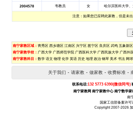
韦教员
女
哈尔滨医科大学、
2004578
注意：如果您已应聘此家教，但是未出
南宁家教区域：
靑秀区
西乡塘区
江南区
兴宁区
邕宁区
良庆区
武鸣
五象新区
南宁家教学校：
广西大学
广西师范学院
广西医科大学
广西民族大学
广西外
南宁家教科目：
数学
语文
物理
化学
英语
历史
地理
政治
钢琴
美术
书法
网球
关于我们
-
请家教
-
做家教
-
收费标准
-
132 5773 6390(微信同号)
联系电话:
南宁家教网
南宁家教中心
南宁数学家
南
国家工信部备案许可
Copyright 2007-2026