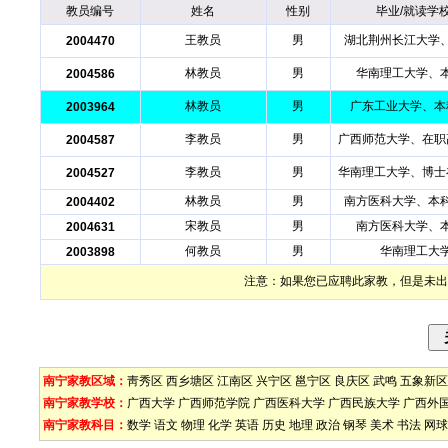
教员编号
姓名
性别
毕业/就读学
王教员
男
湖北荆州长江大学
2004470
林教员
男
华南理工大学、
2004586
林教员
男
广东工业大学、本
2003964
李教员
男
广西师范大学、在职
2004587
李教员
男
华南理工大学、博士
2004527
林教员
男
南方医科大学、本
2004402
宋教员
男
南方医科大学、
2004631
何教员
男
华南理工大
2003898
注意：如果您已应聘此家教，但是未出
南宁家教区域：
靑秀区
西乡塘区
江南区
兴宁区
邕宁区
良庆区
武鸣
五象新区
南宁家教学校：
广西大学
广西师范学院
广西医科大学
广西民族大学
广西外
南宁家教科目：
数学
语文
物理
化学
英语
历史
地理
政治
钢琴
美术
书法
网球