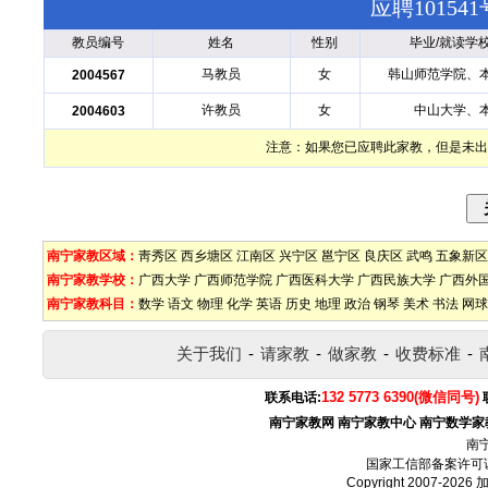
应聘1015
教员编号
姓名
性别
毕业/就读学
马教员
女
韩山师范学院、
2004567
许教员
女
中山大学、
2004603
注意：如果您已应聘此家教，但是未出
南宁家教区域：
靑秀区
西乡塘区
江南区
兴宁区
邕宁区
良庆区
武鸣
五象新区
南宁家教学校：
广西大学
广西师范学院
广西医科大学
广西民族大学
广西外
南宁家教科目：
数学
语文
物理
化学
英语
历史
地理
政治
钢琴
美术
书法
网球
关于我们
-
请家教
-
做家教
-
收费标准
-
132 5773 6390(微信同号)
联系电话:
南宁家教网
南宁家教中心
南宁数学家
南
国家工信部备案许可
Copyright 2007-2026