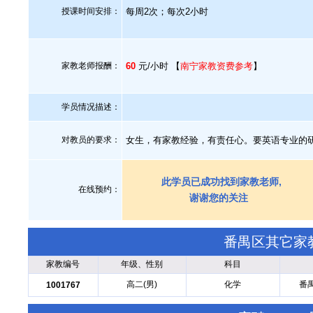
授课时间安排：
每周2次；每次2小时
家教老师报酬：
60
元/小时 【
南宁家教资费参考
】
学员情况描述：
对教员的要求：
女生，有家教经验，有责任心。要英语专业的
此学员已成功找到家教老师,
在线预约：
谢谢您的关注
番禺区其它家
家教编号
年级、性别
科目
高二(男)
化学
番
1001767