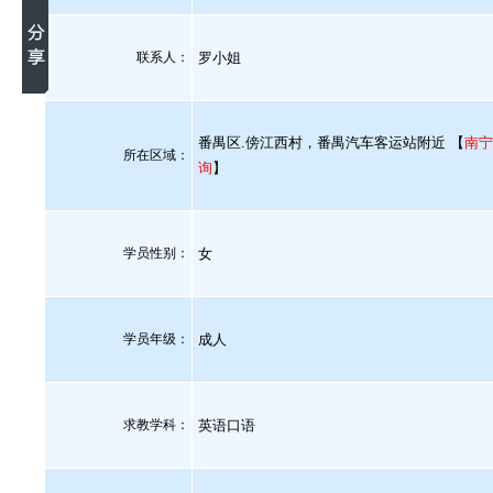
联系人：
罗小姐
番禺区.傍江西村，番禺汽车客运站附近 【
南宁
所在区域：
询
】
学员性别：
女
学员年级：
成人
求教学科：
英语口语