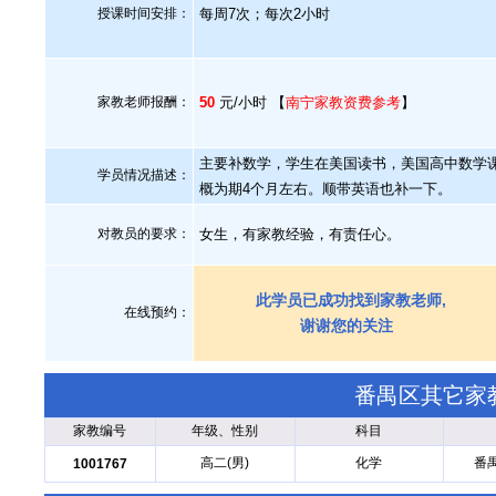
授课时间安排：
每周7次；每次2小时
家教老师报酬：
50
元/小时 【
南宁家教资费参考
】
主要补数学，学生在美国读书，美国高中数学
学员情况描述：
概为期4个月左右。顺带英语也补一下。
对教员的要求：
女生，有家教经验，有责任心。
此学员已成功找到家教老师,
在线预约：
谢谢您的关注
番禺区其它家
家教编号
年级、性别
科目
高二(男)
化学
番
1001767