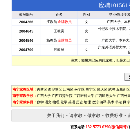
应聘1015
教员编号
姓名
性别
毕业/就读学
江教员
金牌教员
女
广西大学、本
2004266
仲恺农业技术学院、
王教员
女
2004645
杨教员
金牌教员
女
广西大学、本科大
2004546
广东外语外贸大学、
苏教员
女
2004709
注意：如果您已应聘此家教，但是未出
南宁家教区域：
靑秀区
西乡塘区
江南区
兴宁区
邕宁区
良庆区
武鸣
五象新区
南宁家教学校：
广西大学
广西师范学院
广西医科大学
广西民族大学
广西外
南宁家教科目：
数学
语文
物理
化学
英语
历史
地理
政治
钢琴
美术
书法
网球
关于我们
-
请家教
-
做家教
-
收费标准
-
132 5773 6390(微信同号)
联系电话: