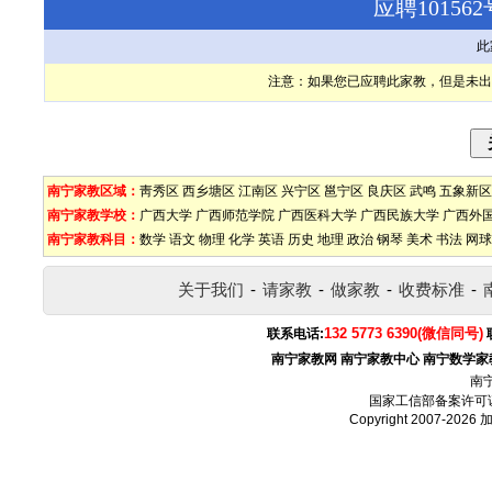
应聘1015
此
注意：如果您已应聘此家教，但是未出
南宁家教区域：
靑秀区
西乡塘区
江南区
兴宁区
邕宁区
良庆区
武鸣
五象新区
南宁家教学校：
广西大学
广西师范学院
广西医科大学
广西民族大学
广西外
南宁家教科目：
数学
语文
物理
化学
英语
历史
地理
政治
钢琴
美术
书法
网球
关于我们
-
请家教
-
做家教
-
收费标准
-
132 5773 6390(微信同号)
联系电话:
南宁家教网
南宁家教中心
南宁数学家
南
国家工信部备案许可
Copyright 2007-2026