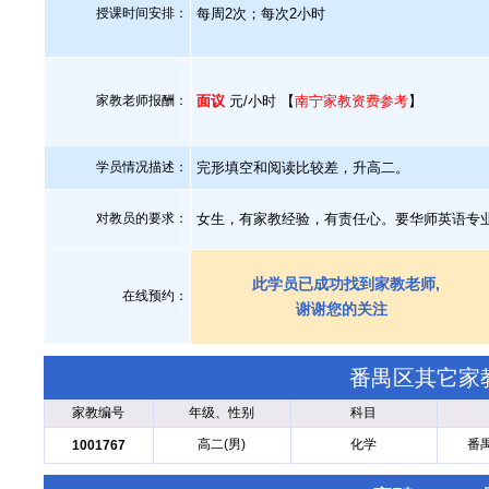
授课时间安排：
每周2次；每次2小时
家教老师报酬：
面议
元/小时 【
南宁家教资费参考
】
学员情况描述：
完形填空和阅读比较差，升高二。
对教员的要求：
女生，有家教经验，有责任心。要华师英语专
此学员已成功找到家教老师,
在线预约：
谢谢您的关注
番禺区其它家
家教编号
年级、性别
科目
高二(男)
化学
番
1001767