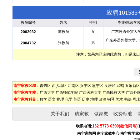
应聘1015
教员编号
姓名
性别
毕业/就读学
陈教员
女
广东外语外贸大
2002932
广东外语外贸大学、
张教员
男
2004732
注意：如果您已应聘此家教，但是未出
南宁家教区域：
靑秀区
西乡塘区
江南区
兴宁区
邕宁区
良庆区
武鸣
五象新区
南宁家教学校：
广西大学
广西师范学院
广西医科大学
广西民族大学
广西外
南宁家教科目：
数学
语文
物理
化学
英语
历史
地理
政治
钢琴
美术
书法
网球
关于我们
-
请家教
-
做家教
-
收费标准
-
132 5773 6390(微信同号)
联系电话:
南宁家教网
南宁家教中心
南宁数学家
南