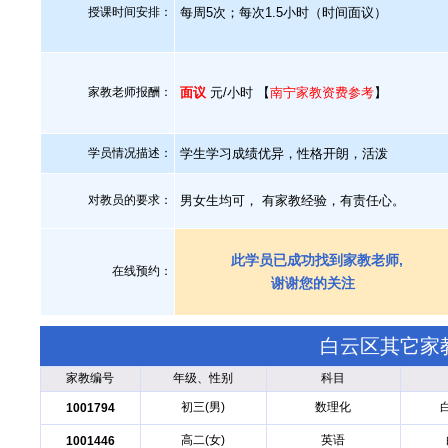
授课时间安排：
每周5次；每次1.5小时（时间面议）
家教老师报酬：
面议
元/小时 【
南宁家教资费参考
】
学员情况描述：
学生学习成绩优异，性格开朗，活泼
对教员的要求：
男女生均可， 有家教经验，有责任心。
此学员已成功找到家教老师,
在线预约：
谢谢您的关注
白云区其它家
家教编号
年级、性别
科目
初三(男)
数理化
1001794
高二(女)
英语
1001446