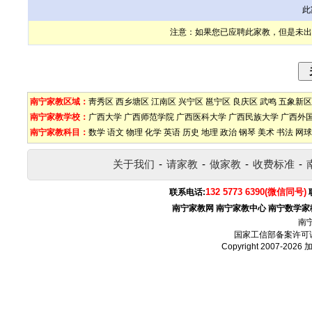
此
注意：如果您已应聘此家教，但是未出
南宁家教区域：
靑秀区
西乡塘区
江南区
兴宁区
邕宁区
良庆区
武鸣
五象新区
南宁家教学校：
广西大学
广西师范学院
广西医科大学
广西民族大学
广西外
南宁家教科目：
数学
语文
物理
化学
英语
历史
地理
政治
钢琴
美术
书法
网球
关于我们
-
请家教
-
做家教
-
收费标准
-
132 5773 6390(微信同号)
联系电话:
南宁家教网
南宁家教中心
南宁数学家
南
国家工信部备案许可
Copyright 2007-2026