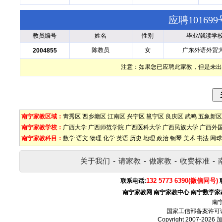
应聘1016
教员编号
姓名
性别
毕业/就读学
陈教员
女
广东外语外贸
2004855
注意：如果您已应聘此家教，但是未出
南宁家教区域：
靑秀区
西乡塘区
江南区
兴宁区
邕宁区
良庆区
武鸣
五象新区
南宁家教学校：
广西大学
广西师范学院
广西医科大学
广西民族大学
广西外
南宁家教科目：
数学
语文
物理
化学
英语
历史
地理
政治
钢琴
美术
书法
网球
关于我们
-
请家教
-
做家教
-
收费标准
-
132 5773 6390(微信同号)
联系电话:
南宁家教网
南宁家教中心
南宁数学家
南
国家工信部备案许可
Copyright 2007-2026