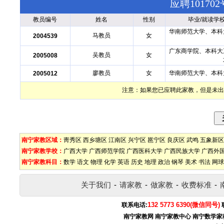
应聘1017
教员编号
姓名
性别
毕业/就读学
华南师范大学、本科
马教员
女
2004539
广东商学院、本科大
吴教员
女
2005008
廖教员
女
华南师范大学、本科
2005012
注意：如果您已应聘此家教，但是未出
南宁家教区域：
靑秀区
西乡塘区
江南区
兴宁区
邕宁区
良庆区
武鸣
五象新区
南宁家教学校：
广西大学
广西师范学院
广西医科大学
广西民族大学
广西外
南宁家教科目：
数学
语文
物理
化学
英语
历史
地理
政治
钢琴
美术
书法
网球
关于我们
-
请家教
-
做家教
-
收费标准
-
132 5773 6390(微信同号)
联系电话:
南宁家教网
南宁家教中心
南宁数学家