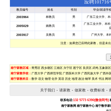
应聘1017
教员编号
姓名
性别
毕业/就读学
林教员
男
广东工业大学、本
2003964
广东工业大学、本科
姚教员
男
2005029
吴教员
男
广州大学、本
2003917
注意：如果您已应聘此家教，但是未出
南宁家教区域：
靑秀区
西乡塘区
江南区
兴宁区
邕宁区
良庆区
武鸣
五象新区
南宁家教学校：
广西大学
广西师范学院
广西医科大学
广西民族大学
广西外
南宁家教科目：
数学
语文
物理
化学
英语
历史
地理
政治
钢琴
美术
书法
网球
关于我们
-
请家教
-
做家教
-
收费标准
-
132 5773 6390(微信同号)
联系电话:
南宁家教网
南宁家教中心
南宁数学家
南