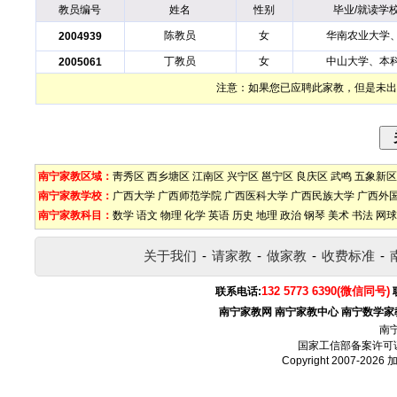
教员编号
姓名
性别
毕业/就读学
陈教员
女
华南农业大学
2004939
丁教员
女
中山大学、本
2005061
注意：如果您已应聘此家教，但是未出
南宁家教区域：
靑秀区
西乡塘区
江南区
兴宁区
邕宁区
良庆区
武鸣
五象新区
南宁家教学校：
广西大学
广西师范学院
广西医科大学
广西民族大学
广西外
南宁家教科目：
数学
语文
物理
化学
英语
历史
地理
政治
钢琴
美术
书法
网球
关于我们
-
请家教
-
做家教
-
收费标准
-
132 5773 6390(微信同号)
联系电话:
南宁家教网
南宁家教中心
南宁数学家
南
国家工信部备案许可
Copyright 2007-2026