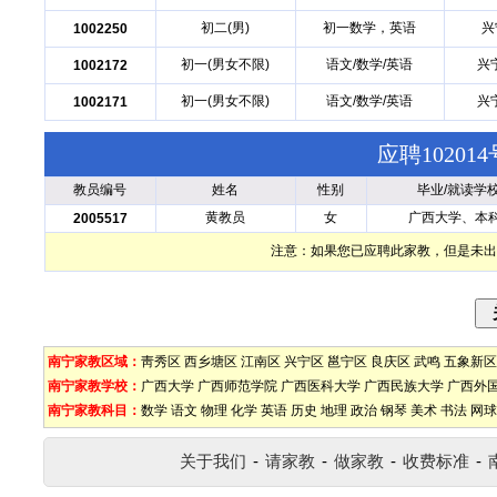
初二(男)
初一数学，英语
兴
1002250
初一(男女不限)
语文/数学/英语
兴
1002172
初一(男女不限)
语文/数学/英语
兴
1002171
应聘1020
教员编号
姓名
性别
毕业/就读学
黄教员
女
广西大学、本
2005517
注意：如果您已应聘此家教，但是未出
南宁家教区域：
靑秀区
西乡塘区
江南区
兴宁区
邕宁区
良庆区
武鸣
五象新区
南宁家教学校：
广西大学
广西师范学院
广西医科大学
广西民族大学
广西外
南宁家教科目：
数学
语文
物理
化学
英语
历史
地理
政治
钢琴
美术
书法
网球
关于我们
-
请家教
-
做家教
-
收费标准
-