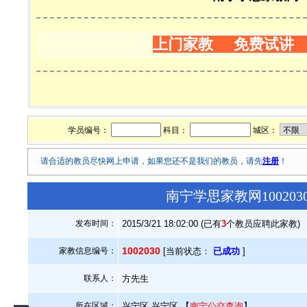
上门家教 免费试讲
学员编号：
科目：
城区：
请合适的教员尽快网上申请，如果您还不是我们的教员，请先
注册
！
南宁学思家教网10020
发布时间：
2015/3/21 18:02:00 (已有
3
个教员应聘此家教)
1002030
家教信息编号：
[当前状态：
已成功
]
联系人：
方先生
所在区域：
兴宁区.兴宁区 【
南宁公交查询
】