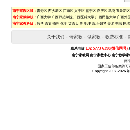
南宁家教区域：
靑秀区
西乡塘区
江南区
兴宁区
邕宁区
良庆区
武鸣
五象新区
南宁家教学校：
广西大学
广西师范学院
广西医科大学
广西民族大学
广西外
南宁家教科目：
数学
语文
物理
化学
英语
历史
地理
政治
钢琴
美术
书法
网球
关于我们
-
请家教
-
做家教
-
收费标准
-
132 5773 6390(微信同号)
联系电话:
南宁家教网
南宁家教中心
南宁数学家
南
国家工信部备案许可
Copyright 2007-2026