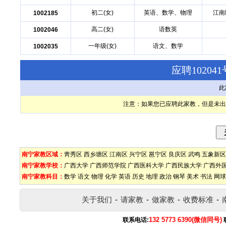
初二(女)
英语、数学、物理
江南
1002185
高二(女)
语数英
1002046
一年级(女)
语文、数学
1002035
应聘1020
此
注意：如果您已应聘此家教，但是未出
南宁家教区域：
靑秀区
西乡塘区
江南区
兴宁区
邕宁区
良庆区
武鸣
五象新区
南宁家教学校：
广西大学
广西师范学院
广西医科大学
广西民族大学
广西外
南宁家教科目：
数学
语文
物理
化学
英语
历史
地理
政治
钢琴
美术
书法
网球
关于我们
-
请家教
-
做家教
-
收费标准
-
132 5773 6390(微信同号)
联系电话: