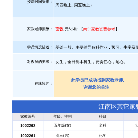
授课时间安排：
周四晚上, 周五晚上）
家教老师报酬：
面议
元/小时 【
南宁家教资费参考
】
学员情况描述：
基础一般。主要辅导各科作业，预习、生字及
对教员的要求：
女生，全日制本科生，要责任心，耐心。
此学员已成功找到家教老师,
在线预约：
谢谢您的关注
江南区其它家
家教编号
年级、性别
科目
五年级(女)
全科
1002262
高三(男)
化学
1002261