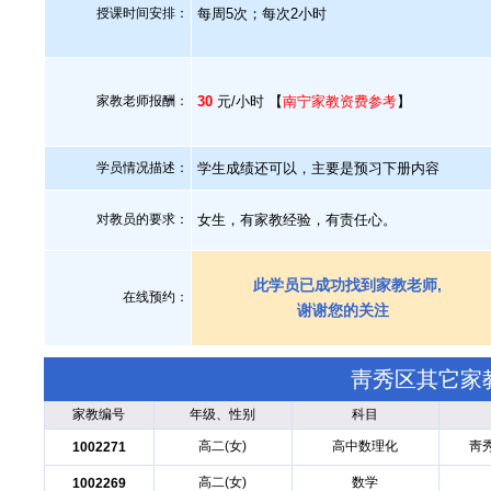
授课时间安排：
每周5次；每次2小时
家教老师报酬：
30
元/小时 【
南宁家教资费参考
】
学员情况描述：
学生成绩还可以，主要是预习下册内容
对教员的要求：
女生，有家教经验，有责任心。
此学员已成功找到家教老师,
在线预约：
谢谢您的关注
靑秀区其它家
家教编号
年级、性别
科目
高二(女)
高中数理化
靑
1002271
高二(女)
数学
1002269