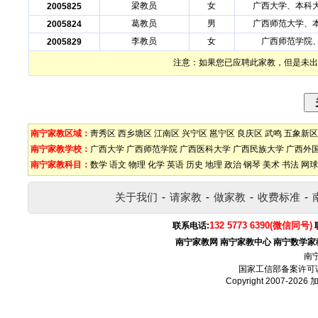
梁教员
女
广西大学、本科
2005825
葛教员
男
广西师范大学、
2005824
李教员
女
广西师范学院
2005829
注意：如果您已应聘此家教，但是未出
南宁家教区域：
靑秀区
西乡塘区
江南区
兴宁区
邕宁区
良庆区
武鸣
五象新区
南宁家教学校：
广西大学
广西师范学院
广西医科大学
广西民族大学
广西外
南宁家教科目：
数学
语文
物理
化学
英语
历史
地理
政治
钢琴
美术
书法
网球
关于我们
-
请家教
-
做家教
-
收费标准
-
132 5773 6390(微信同号)
联系电话:
南宁家教网
南宁家教中心
南宁数学家
南
国家工信部备案许可
Copyright 2007-2026