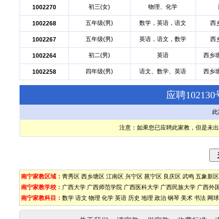
初三(女)
物理、化学
1002270
五年级(男)
数学，英语，语文
西
1002268
五年级(男)
英语，语文，数学
西
1002267
初二(男)
英语
西乡
1002264
四年级(男)
语文、数学、英语
西乡
1002258
应聘1021
此
注意：如果您已应聘此家教，但是未出
南宁家教区域：
靑秀区
西乡塘区
江南区
兴宁区
邕宁区
良庆区
武鸣
五象新区
南宁家教学校：
广西大学
广西师范学院
广西医科大学
广西民族大学
广西外
南宁家教科目：
数学
语文
物理
化学
英语
历史
地理
政治
钢琴
美术
书法
网球