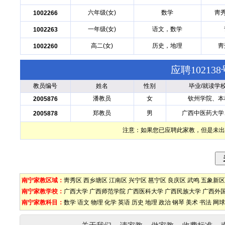
六年级(女)
数学
靑
1002266
一年级(女)
语文，数学
1002263
高二(女)
历史，地理
靑
1002260
应聘1021
教员编号
姓名
性别
毕业/就读学
潘教员
女
钦州学院、本
2005876
郑教员
男
广西中医药大学
2005878
注意：如果您已应聘此家教，但是未出
南宁家教区域：
靑秀区
西乡塘区
江南区
兴宁区
邕宁区
良庆区
武鸣
五象新区
南宁家教学校：
广西大学
广西师范学院
广西医科大学
广西民族大学
广西外
南宁家教科目：
数学
语文
物理
化学
英语
历史
地理
政治
钢琴
美术
书法
网球