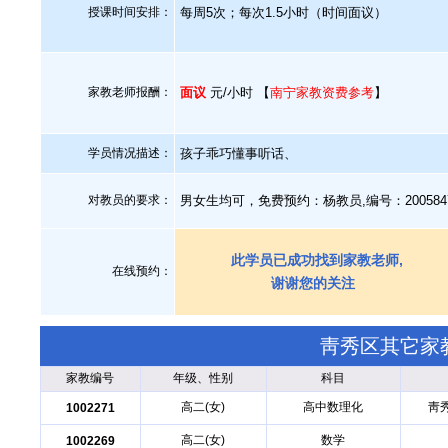
授课时间安排：
每周5次；每次1.5小时（时间面议）
家教老师报酬：
面议
元/小时 【
南宁家教资费参考
】
学员情况描述：
孩子乖巧懂事听话、
对教员的要求：
男女生均可，免费预约：杨教员,编号：20058
此学员已成功找到家教老师,
在线预约：
谢谢您的关注
靑秀区其它家
家教编号
年级、性别
科目
高二(女)
高中数理化
靑
1002271
高二(女)
数学
1002269