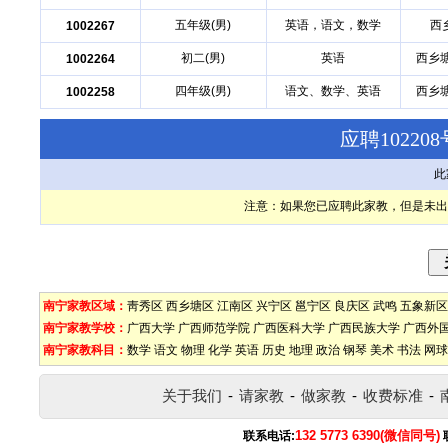
五年级(男)
英语，语文，数学
西
1002267
初二(男)
英语
西乡
1002264
四年级(男)
语文、数学、英语
西乡
1002258
应聘1022
此
注意：如果您已应聘此家教，但是未出
南宁家教区域：
靑秀区
西乡塘区
江南区
兴宁区
邕宁区
良庆区
武鸣
五象新区
南宁家教学校：
广西大学
广西师范学院
广西医科大学
广西民族大学
广西外
南宁家教科目：
数学
语文
物理
化学
英语
历史
地理
政治
钢琴
美术
书法
网球
关于我们
-
请家教
-
做家教
-
收费标准
-
132 5773 6390(微信同号)
联系电话: