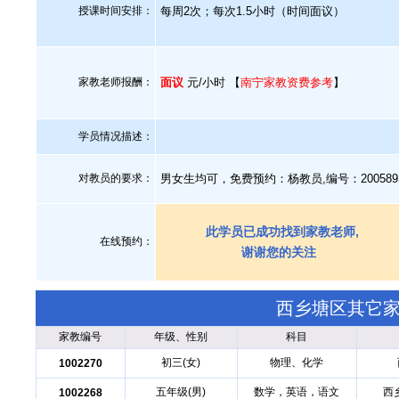
授课时间安排：
每周2次；每次1.5小时（时间面议）
家教老师报酬：
面议
元/小时 【
南宁家教资费参考
】
学员情况描述：
对教员的要求：
男女生均可，免费预约：杨教员,编号：20058
此学员已成功找到家教老师,
在线预约：
谢谢您的关注
西乡塘区其它
家教编号
年级、性别
科目
初三(女)
物理、化学
1002270
五年级(男)
数学，英语，语文
西
1002268