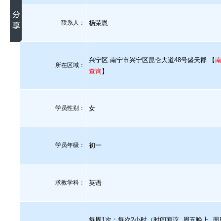
联系人：
杨荣恩
兴宁区.南宁市兴宁区昆仑大道48号盛天郡 【
所在区域：
查询
】
学员性别：
女
学员年级：
初一
求教学科：
英语
每周1次；每次2小时（时间面议, 周五晚上, 周