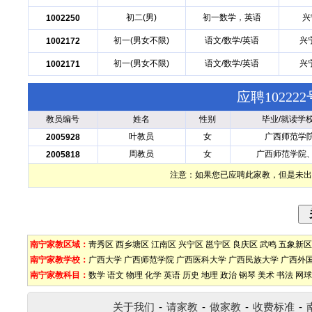
初二(男)
初一数学，英语
兴
1002250
初一(男女不限)
语文/数学/英语
兴
1002172
初一(男女不限)
语文/数学/英语
兴
1002171
应聘1022
教员编号
姓名
性别
毕业/就读学
叶教员
女
广西师范学
2005928
周教员
女
广西师范学院
2005818
注意：如果您已应聘此家教，但是未出
南宁家教区域：
靑秀区
西乡塘区
江南区
兴宁区
邕宁区
良庆区
武鸣
五象新区
南宁家教学校：
广西大学
广西师范学院
广西医科大学
广西民族大学
广西外
南宁家教科目：
数学
语文
物理
化学
英语
历史
地理
政治
钢琴
美术
书法
网球
关于我们
-
请家教
-
做家教
-
收费标准
-