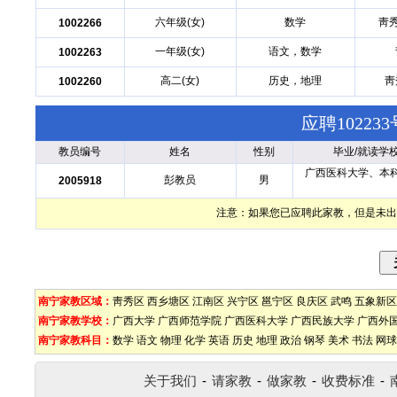
六年级(女)
数学
靑
1002266
一年级(女)
语文，数学
1002263
高二(女)
历史，地理
靑
1002260
应聘1022
教员编号
姓名
性别
毕业/就读学
广西医科大学、本
彭教员
男
2005918
注意：如果您已应聘此家教，但是未出
南宁家教区域：
靑秀区
西乡塘区
江南区
兴宁区
邕宁区
良庆区
武鸣
五象新区
南宁家教学校：
广西大学
广西师范学院
广西医科大学
广西民族大学
广西外
南宁家教科目：
数学
语文
物理
化学
英语
历史
地理
政治
钢琴
美术
书法
网球
关于我们
-
请家教
-
做家教
-
收费标准
-