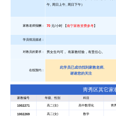
午, 周日上午, 周日下午）
家教老师报酬：
70
元/小时 【
南宁家教资费参考
】
学员情况描述：
对教员的要求：
男女生均可， 有家教经验，有责任心。
此学员已成功找到家教老师,
在线预约：
谢谢您的关注
靑秀区其它家
家教编号
年级、性别
科目
高二(女)
高中数理化
靑
1002271
高二(女)
数学
1002269