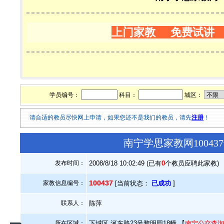
上门家教 免费试讲
学员编号：
科目：
城区：
请合适的教员尽快网上申请，如果您还不是我们的教员，请先
注册
！
南宁学思家教网1004
发布时间：
2008/8/18 10:02:49 (已有
0
个教员应聘此家教)
100437
家教信息编号：
[当前状态：
已成功
]
联系人：
陈萍
所在区域：
下城区.河东路23号黎明园18幢 【
南宁公交查询