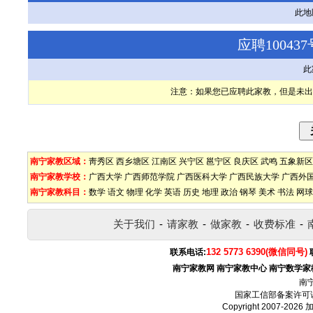
此地
应聘1004
此
注意：如果您已应聘此家教，但是未出
南宁家教区域：
靑秀区
西乡塘区
江南区
兴宁区
邕宁区
良庆区
武鸣
五象新区
南宁家教学校：
广西大学
广西师范学院
广西医科大学
广西民族大学
广西外
南宁家教科目：
数学
语文
物理
化学
英语
历史
地理
政治
钢琴
美术
书法
网球
关于我们
-
请家教
-
做家教
-
收费标准
-
132 5773 6390(微信同号)
联系电话:
南宁家教网
南宁家教中心
南宁数学家
南
国家工信部备案许可
Copyright 2007-2026