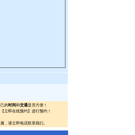
自己的
时间
和
交通
是否方便！
的【立即在线预约】进行预约！
莫属，请立即电话联系我们。