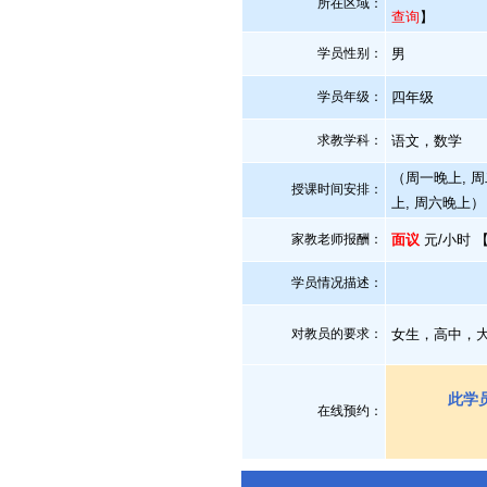
所在区域：
查询
】
学员性别：
男
学员年级：
四年级
求教学科：
语文，数学
（周一晚上, 周
授课时间安排：
上, 周六晚上）
家教老师报酬：
面议
元/小时 
学员情况描述：
对教员的要求：
女生，高中，
此学
在线预约：