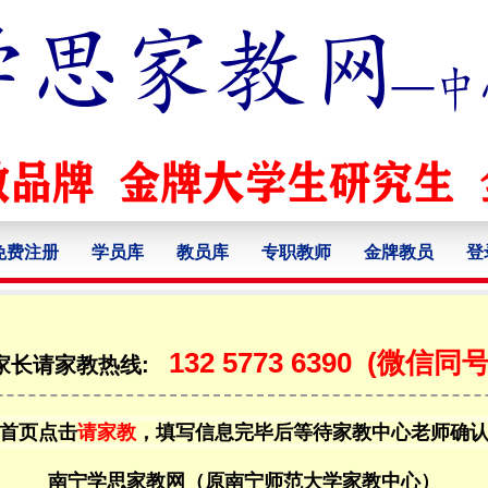
免费注册
学员库
教员库
专职教师
金牌教员
登
132 5773 6390
(微信同号
家长请家教热线:
首页点击
请家教
，填写信息完毕后等待家教中心老师确
南宁学思家教网（原南宁师范大学家教中心）