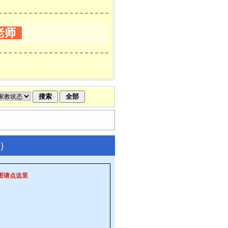
老师
教）
图请点这里