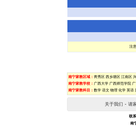
注
南宁家教区域：
靑秀区
西乡塘区
江南区
南宁家教学校：
广西大学
广西师范学院
广
南宁家教科目：
数学
语文
物理
化学
英语
关于我们
-
请
联系
南