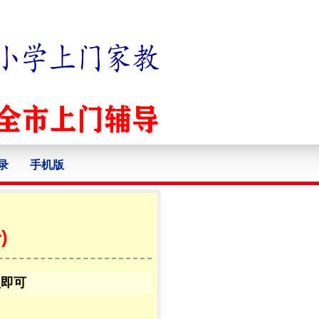
录
手机版
)
认即可