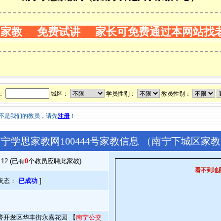
门家教 免费试讲 家长可免费通过本网站找
：
城区：
学员性别：
教员性别：
不是我们的教员，请先
注册
！
宁学思家教网100444号家教信息 （南宁下城区家
6:12 (已有
0
个教员应聘此家教)
看不到地
状态：
已成功
]
济开发区华丰街永嘉花园 【
南宁公交