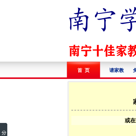
首 页
请家教
或在