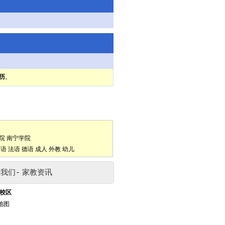
历
。
院
南宁学院
口语
法语
德语
成人
外教
幼儿
系我们
-
家教资讯
校区
地图