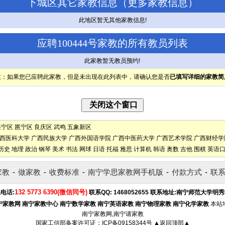
下城区其它家教信息（
更多家教信息
）
此地区暂无其他家教信息!
应聘100444号家教的所有教员列表
此家教暂无教员预约!
意：如果您已应聘此家教，但是未出现在此列表中，请确认您是否
已填写详细的家教简
兴宁区
邕宁区
良庆区
武鸣
五象新区
西医科大学
广西民族大学
广西外国语学院
广西中医药大学
广西艺术学院
广西财经学
历史
地理
政治
钢琴
美术
书法
网球
日语
托福
雅思
计算机
韩语
奥数
吉他
围棋
英语
家教
-
做家教
-
收费标准
-
南宁学思家教网手机版
-
付款方式
-
联
132 5773 6390(微信同号)
电话:
联系QQ:
1468052655
联系地址:
南宁师范大学明秀
宁家教网
南宁家教中心
南宁数学家教
南宁英语家教
南宁物理家教
南宁化学家教
本站
南宁家教网,南宁请家教
国家工信部备案许可证：
ICP备09158344号
▲返回顶部▲