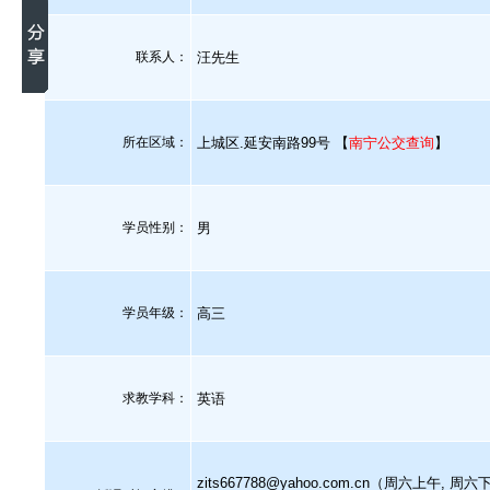
联系人：
汪先生
所在区域：
上城区.延安南路99号 【
南宁公交查询
】
学员性别：
男
学员年级：
高三
求教学科：
英语
zits667788@yahoo.com.cn（周六上午, 周六