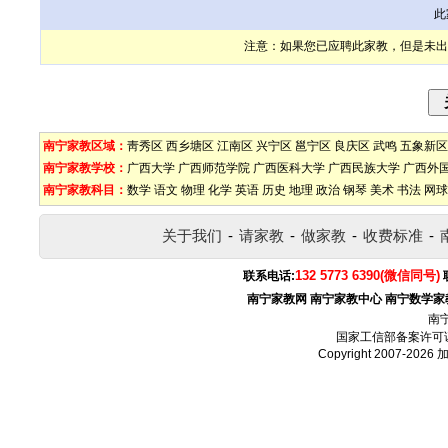
此
注意：如果您已应聘此家教，但是未出
南宁家教区域：
靑秀区
西乡塘区
江南区
兴宁区
邕宁区
良庆区
武鸣
五象新区
南宁家教学校：
广西大学
广西师范学院
广西医科大学
广西民族大学
广西外
南宁家教科目：
数学
语文
物理
化学
英语
历史
地理
政治
钢琴
美术
书法
网球
关于我们
-
请家教
-
做家教
-
收费标准
-
132 5773 6390(微信同号)
联系电话:
南宁家教网
南宁家教中心
南宁数学家
南
国家工信部备案许可
Copyright 2007-2026