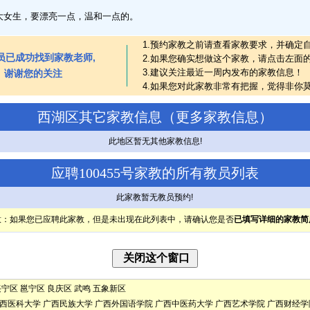
大女生，要漂亮一点，温和一点的。
1.预约家教之前请查看家教要求，并确定
员已成功找到家教老师,
2.如果您确实想做这个家教，请点击左面
3.建议关注最近一周内发布的家教信息！
谢谢您的关注
4.如果您对此家教非常有把握，觉得非你
西湖区其它家教信息（
更多家教信息
）
此地区暂无其他家教信息!
应聘100455号家教的所有教员列表
此家教暂无教员预约!
意：如果您已应聘此家教，但是未出现在此列表中，请确认您是否
已填写详细的家教简
兴宁区
邕宁区
良庆区
武鸣
五象新区
西医科大学
广西民族大学
广西外国语学院
广西中医药大学
广西艺术学院
广西财经学