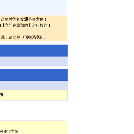
自己的
时间
和
交通
是否方便！
的【立即在线预约】进行预约！
莫属，请立即电话联系我们。
历
。
院
南宁学院