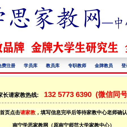
免费注册
学员库
教员库
专职教师
金牌教员
登
132 5773 6390
(微信同号
家长请家教热线:
首页点击
请家教
，填写信息完毕后等待家教中心老师确
南宁学思家教网（原南宁师范大学家教中心）