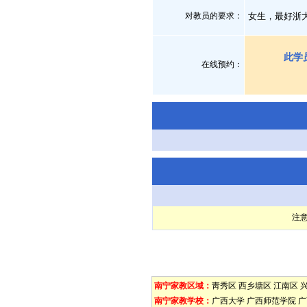
对教员的要求：
女生，最好浙
此学
在线预约：
注
南宁家教区域：
靑秀区
西乡塘区
江南区
南宁家教学校：
广西大学
广西师范学院
广