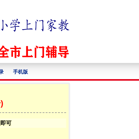
录
手机版
)
认即可