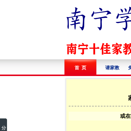
首 页
请家教
或在