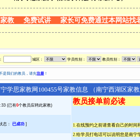
门家教 免费试讲 家长可免费通过本网站找
：
城区：
学员性别：
教员性别：
不是我们的教员，请先
注册
！
宁学思家教网100455号家教信息 （南宁西湖区家
教员接单前必读
3:33 (已有
0
个教员应聘此家教)
状态：
已成功
]
1.在线预约之前请查看自己的时
2.给学员打电话可以说明您是南