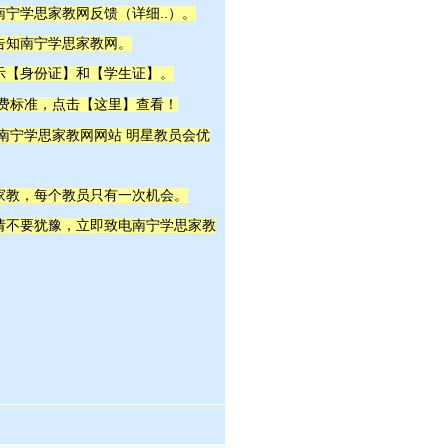
详细..
南宁学思
家教网反馈（
）。
告知南宁学思
家教网。
示【身份证】和【学生证】。
这里
收费标准，点击【
】查看！
明星教员
 南宁学思家教网网站
会优
家教，每个教员只有一次机会。
，请不要犹豫，立即致电南宁学思家教