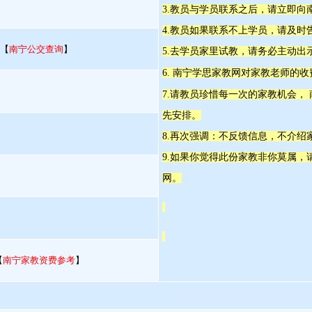
3.教员与学员联系之后，请立即向
4.教员如果联系不上学员，请及时
 【
南宁公交查询
】
5.去学员家里试教，请务必主动出
6. 南宁学思家教网对家教老师的
7.请教员珍惜每一次的家教机会，
先安排。
8.再次强调：不反馈信息，不介绍
9.如果你觉得此份家教非你莫属
网。
【
南宁家教资费参考
】