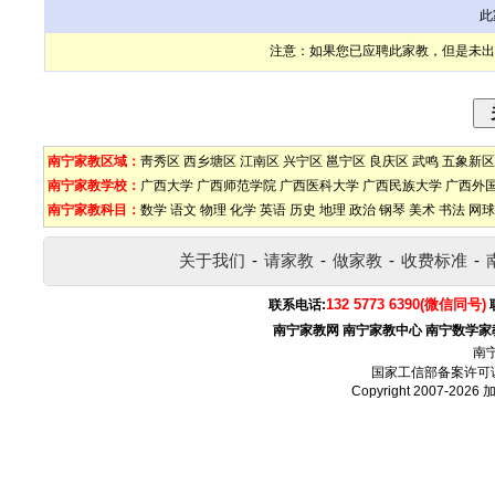
此
注意：如果您已应聘此家教，但是未出
南宁家教区域：
靑秀区
西乡塘区
江南区
兴宁区
邕宁区
良庆区
武鸣
五象新区
南宁家教学校：
广西大学
广西师范学院
广西医科大学
广西民族大学
广西外
南宁家教科目：
数学
语文
物理
化学
英语
历史
地理
政治
钢琴
美术
书法
网球
关于我们
-
请家教
-
做家教
-
收费标准
-
132 5773 6390(微信同号)
联系电话:
南宁家教网
南宁家教中心
南宁数学家
南
国家工信部备案许可
Copyright 2007-2026