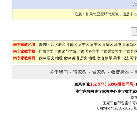
此
注意：如果您已应聘此家教，但是未出
南宁家教区域：
靑秀区
西乡塘区
江南区
兴宁区
邕宁区
良庆区
武鸣
五象新区
南宁家教学校：
广西大学
广西师范学院
广西医科大学
广西民族大学
广西外
南宁家教科目：
数学
语文
物理
化学
英语
历史
地理
政治
钢琴
美术
书法
网球
关于我们
-
请家教
-
做家教
-
收费标准
-
132 5773 6390(微信同号)
联系电话:
南宁家教网
南宁家教中心
南宁数学家
南
国家工信部备案许可
Copyright 2007-2026