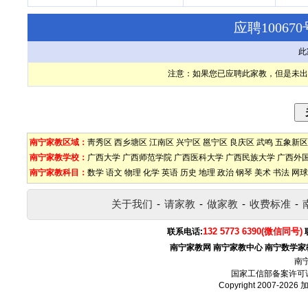
应聘1006
此
注意：如果您已应聘此家教，但是未出
南宁家教区域：
靑秀区
西乡塘区
江南区
兴宁区
邕宁区
良庆区
武鸣
五象新区
南宁家教学校：
广西大学
广西师范学院
广西医科大学
广西民族大学
广西外
南宁家教科目：
数学
语文
物理
化学
英语
历史
地理
政治
钢琴
美术
书法
网球
关于我们
-
请家教
-
做家教
-
收费标准
-
132 5773 6390(微信同号)
联系电话:
南宁家教网
南宁家教中心
南宁数学家
南
国家工信部备案许可
Copyright 2007-2026