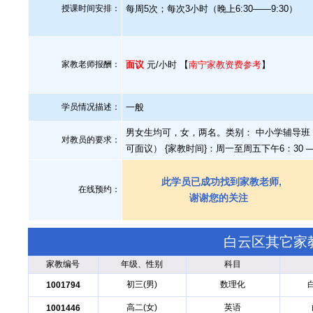
授课时间安排：
每周5次；每次3小时（晚上6:30——9:30）
家教老师报酬：
面议
元/小时 【
南宁家教资费参考
】
学员情况描述：
一般
男女生均可，女，两名。类别： 中小学辅导班 {家教
对教员的要求：
可面议） {家教时间}：周一至周五下午6：30 —
此学员已成功找到家教老师,
在线预约：
谢谢您的关注
白云区其它家
家教编号
年级、性别
科目
初三(男)
数理化
1001794
高二(女)
英语
1001446