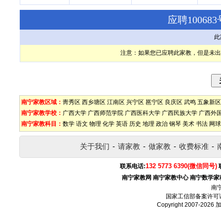
应聘1006
此
注意：如果您已应聘此家教，但是未出
南宁家教区域：
靑秀区
西乡塘区
江南区
兴宁区
邕宁区
良庆区
武鸣
五象新区
南宁家教学校：
广西大学
广西师范学院
广西医科大学
广西民族大学
广西外
南宁家教科目：
数学
语文
物理
化学
英语
历史
地理
政治
钢琴
美术
书法
网球
关于我们
-
请家教
-
做家教
-
收费标准
-
132 5773 6390(微信同号)
联系电话:
南宁家教网
南宁家教中心
南宁数学家
南
国家工信部备案许可
Copyright 2007-2026