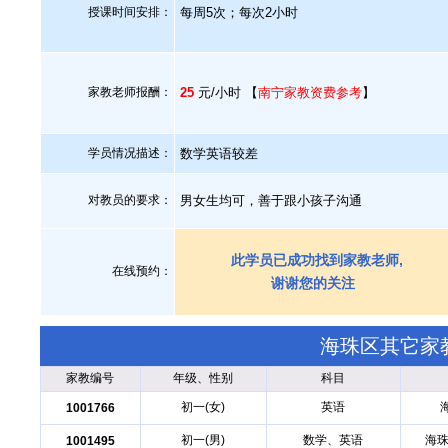
授课时间安排：
每周5次；每次2小时
家教老师报酬：
25
元/小时 【
南宁家教资费参考
】
学员情况描述：
数学英语较差
对教员的要求：
男女生均可，善于跟小孩子沟通
此学员已成功找到家教老师,
在线预约：
谢谢您的关注
海珠区其它家
家教编号
年级、性别
科目
初一(女)
英语
1001766
初一(男)
数学、英语
海珠
1001495