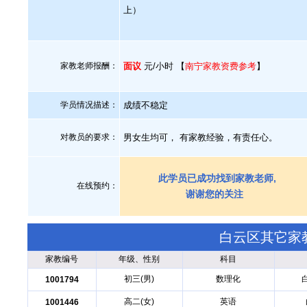
上）
家教老师报酬：
面议
元/小时 【
南宁家教资费参考
】
学员情况描述：
成绩不稳定
对教员的要求：
男女生均可， 有家教经验，有责任心。
此学员已成功找到家教老师,
在线预约：
谢谢您的关注
白云区其它家
家教编号
年级、性别
科目
初三(男)
数理化
1001794
高二(女)
英语
1001446