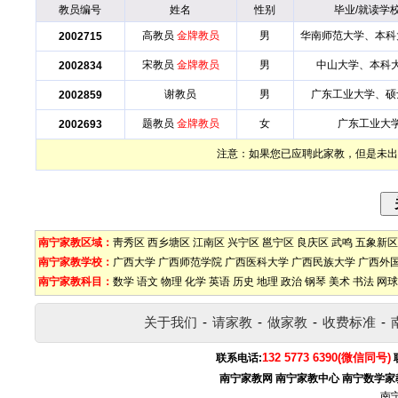
教员编号
姓名
性别
毕业/就读学
高教员
金牌教员
男
华南师范大学、本科
2002715
宋教员
金牌教员
男
中山大学、本科
2002834
谢教员
男
广东工业大学、硕
2002859
题教员
金牌教员
女
广东工业大
2002693
注意：如果您已应聘此家教，但是未出
南宁家教区域：
靑秀区
西乡塘区
江南区
兴宁区
邕宁区
良庆区
武鸣
五象新区
南宁家教学校：
广西大学
广西师范学院
广西医科大学
广西民族大学
广西外
南宁家教科目：
数学
语文
物理
化学
英语
历史
地理
政治
钢琴
美术
书法
网球
关于我们
-
请家教
-
做家教
-
收费标准
-
132 5773 6390(微信同号)
联系电话:
南宁家教网
南宁家教中心
南宁数学家
南